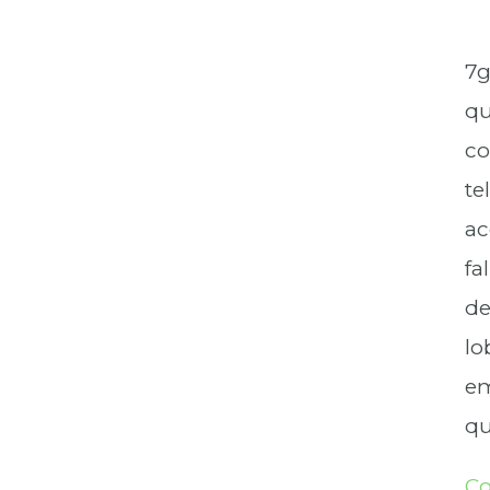
7g
qu
co
te
ac
fa
de
lo
em
qu
Co