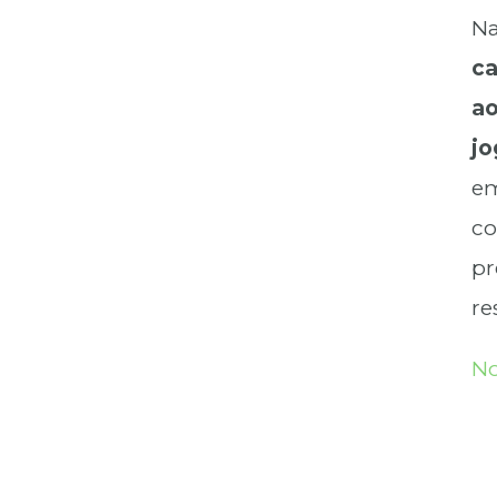
Na
ca
ao
jo
em
co
pr
re
No