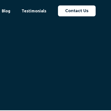
Contact Us
Blog
Testimonials