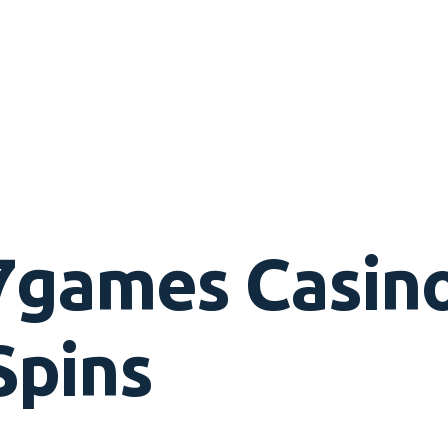
7games Casino
Spins