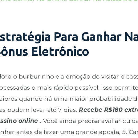
stratégia Para Ganhar N
ônus Eletrônico
oro o burburinho e a emoção de visitar o cassi
ocessadas o mais rápido possível. Isso permit
iores quando há uma maior probabilidade d
s podem levar até 7 dias.
Recebe R$180 ext
ssino online .
Você ainda precisa avaliar cu
nhar antes de fazer uma grande aposta, 5. Ca