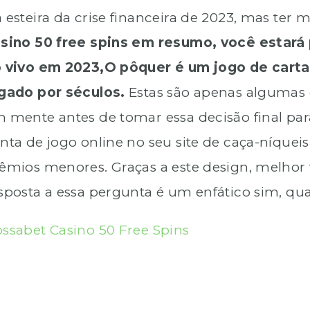
 esteira da crise financeira de 2023, mas te
sino 50 free spins em resumo, você estará
 vivo em 2023,O pôquer é um jogo de cart
gado por séculos.
Estas são apenas algumas 
 mente antes de tomar essa decisão final pa
nta de jogo online no seu site de caça-níque
êmios menores. Graças a este design, melhor f
sposta a essa pergunta é um enfático sim, qu
ssabet Casino 50 Free Spins