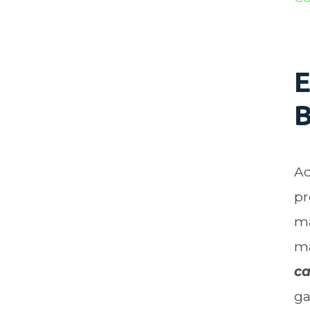
E
B
Ad
pr
ma
ma
ca
ga