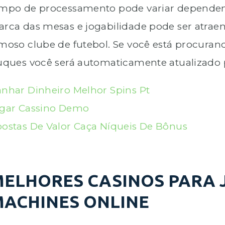
mpo de processamento pode variar dependend
rca das mesas e jogabilidade pode ser atraen
moso clube de futebol. Se você está procurando
uques você será automaticamente atualizado p
nhar Dinheiro Melhor Spins Pt
gar Cassino Demo
ostas De Valor Caça Níqueis De Bônus
ELHORES CASINOS PARA 
ACHINES ONLINE