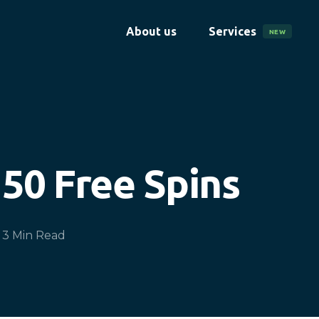
About us
Services
NEW
50 Free Spins
3 Min Read