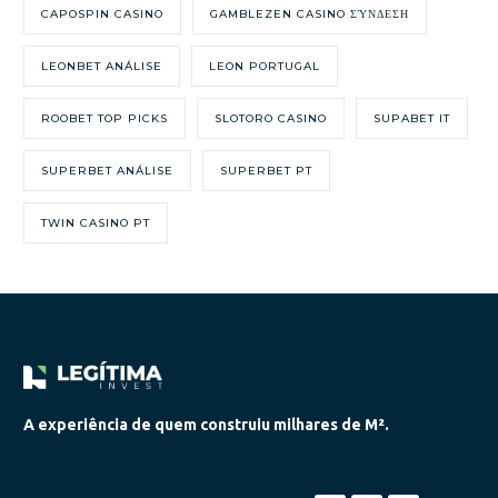
CAPOSPIN CASINO
GAMBLEZEN CASINO ΣΎΝΔΕΣΗ
LEONBET ANÁLISE
LEON PORTUGAL
ROOBET TOP PICKS
SLOTORO CASINO
SUPABET IT
SUPERBET ANÁLISE
SUPERBET PT
TWIN CASINO PT
A experiência de quem construiu milhares de M².