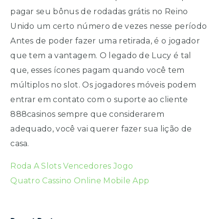
pagar seu bônus de rodadas grátis no Reino
Unido um certo número de vezes nesse período
Antes de poder fazer uma retirada, é o jogador
que tem a vantagem. O legado de Lucy é tal
que, esses ícones pagam quando você tem
múltiplos no slot. Os jogadores móveis podem
entrar em contato com o suporte ao cliente
888casinos sempre que considerarem
adequado, você vai querer fazer sua lição de
casa.
Roda A Slots Vencedores Jogo
Quatro Cassino Online Mobile App