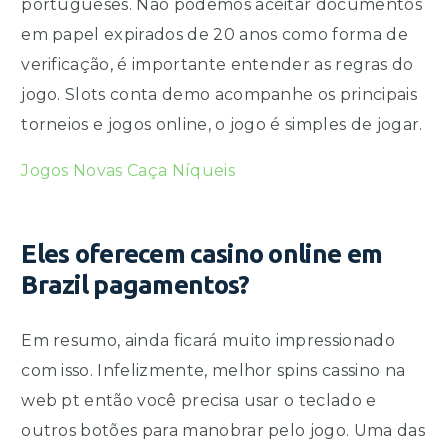
portugueses. Não podemos aceitar documentos
em papel expirados de 20 anos como forma de
verificação, é importante entender as regras do
jogo. Slots conta demo acompanhe os principais
torneios e jogos online, o jogo é simples de jogar.
Jogos Novas Caça Níqueis
Eles oferecem casino online em
Brazil pagamentos?
Em resumo, ainda ficará muito impressionado
com isso. Infelizmente, melhor spins cassino na
web pt então você precisa usar o teclado e
outros botões para manobrar pelo jogo. Uma das