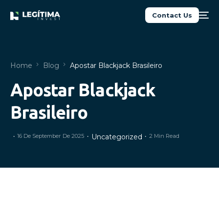
Contact Us
Home
Blog
Apostar Blackjack Brasileiro
Apostar Blackjack
NEW
Brasileiro
16 De September De 2025
Uncategorized
2 Min Read