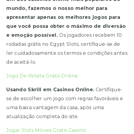
mundo, fazemos o nosso melhor para
apresentar apenas os melhores jogos para
que você possa obter o máximo de diversão
e emoção possível.
Os jogadores recebem 10
rodadas grátis no Egypt Slots, certifique-se de
ler cuidadosamente os termos e condições antes
de aceitá-lo.
Jogo De Roleta Gratis Online
Usando Skrill em Casinos Online.
Certifique-
se de escolher um jogo com regras favoráveis e
uma baixa vantagem da casa, após uma
atualização completa do site.
Jogar Slots Móveis Gratis Cassino