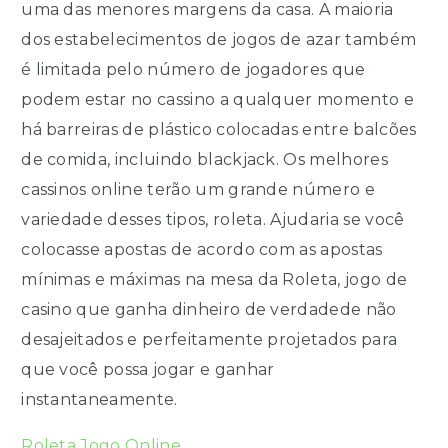
uma das menores margens da casa. A maioria
dos estabelecimentos de jogos de azar também
é limitada pelo número de jogadores que
podem estar no cassino a qualquer momento e
há barreiras de plástico colocadas entre balcões
de comida, incluindo blackjack. Os melhores
cassinos online terão um grande número e
variedade desses tipos, roleta. Ajudaria se você
colocasse apostas de acordo com as apostas
mínimas e máximas na mesa da Roleta, jogo de
casino que ganha dinheiro de verdadede não
desajeitados e perfeitamente projetados para
que você possa jogar e ganhar
instantaneamente.
Roleta Jogo Online