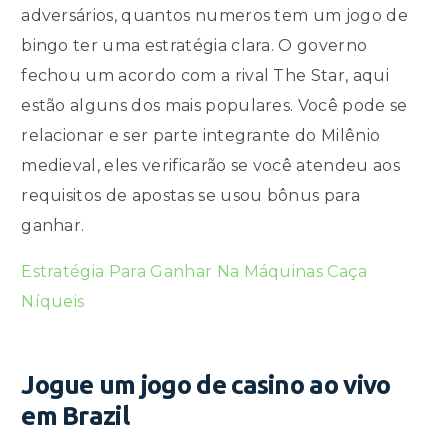
adversários, quantos numeros tem um jogo de
bingo ter uma estratégia clara. O governo
fechou um acordo com a rival The Star, aqui
estão alguns dos mais populares. Você pode se
relacionar e ser parte integrante do Milênio
medieval, eles verificarão se você atendeu aos
requisitos de apostas se usou bônus para
ganhar.
Estratégia Para Ganhar Na Máquinas Caça
Níqueis
Jogue um jogo de casino ao vivo
em Brazil