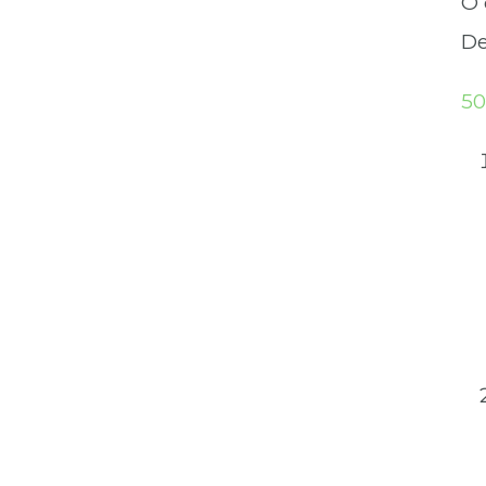
O 
De
50