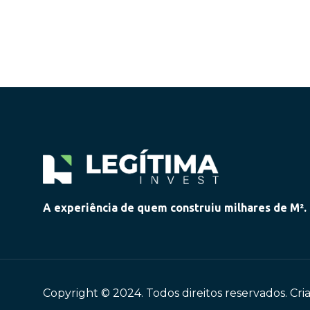
A experiência de quem construiu milhares de M².
Copyright © 2024. Todos direitos reservados. Cr