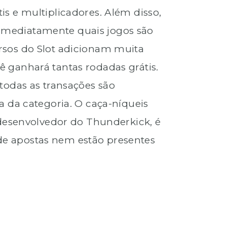
s e multiplicadores. Além disso,
imediatamente quais jogos são
rsos do Slot adicionam muita
 ganhará tantas rodadas grátis.
todas as transações são
a da categoria. O caça-níqueis
 desenvolvedor do Thunderkick, é
e apostas nem estão presentes