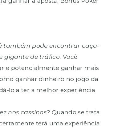
ara ganhar a aposta, Bonus Poker
cê também pode encontrar caça-
e gigante de tráfico.
Você
r e potencialmente ganhar mais
 como ganhar dinheiro no jogo da
udá-lo a ter a melhor experiência
ez nos cassinos?
Quando se trata
ê certamente terá uma experiência