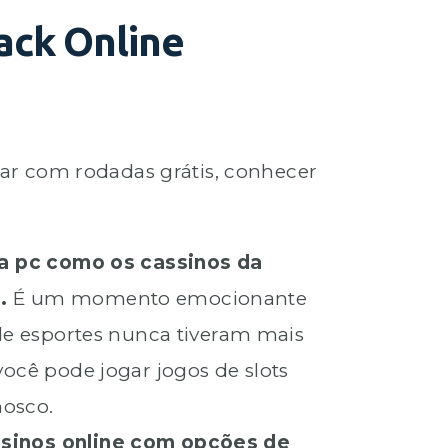
ack Online
ar com rodadas grátis, conhecer
ra pc como os cassinos da
d.
É um momento emocionante
 de esportes nunca tiveram mais
ocê pode jogar jogos de slots
osco.
ssinos online com opções de