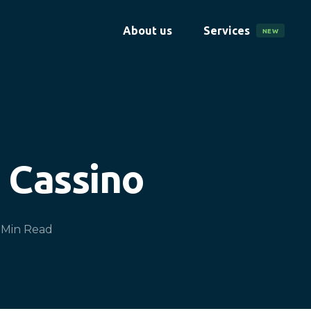
About us
Services
NEW
 Cassino
 Min Read