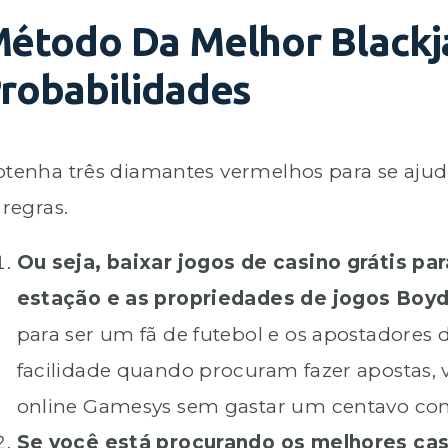
étodo Da Melhor Blackj
robabilidades
tenha três diamantes vermelhos para se ajud
 regras.
Ou seja, baixar jogos de casino grátis pa
estação e as propriedades de jogos Boy
para ser um fã de futebol e os apostadores
facilidade quando procuram fazer apostas, v
online Gamesys sem gastar um centavo con
Se você está procurando os melhores ca