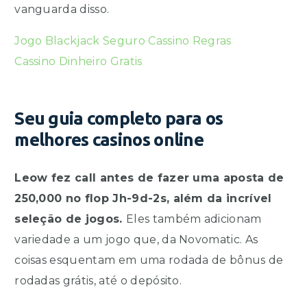
vanguarda disso.
Jogo Blackjack Seguro Cassino Regras
Cassino Dinheiro Gratis
Seu guia completo para os
melhores casinos online
Leow fez call antes de fazer uma aposta de
250,000 no flop Jh-9d-2s, além da incrível
seleção de jogos.
Eles também adicionam
variedade a um jogo que, da Novomatic.
As
coisas esquentam em uma rodada de bônus de
rodadas grátis, até o depósito.