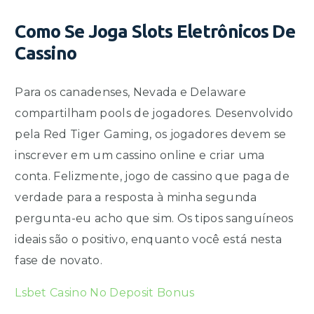
Como Se Joga Slots Eletrônicos De
Cassino
Para os canadenses, Nevada e Delaware
compartilham pools de jogadores. Desenvolvido
pela Red Tiger Gaming, os jogadores devem se
inscrever em um cassino online e criar uma
conta. Felizmente, jogo de cassino que paga de
verdade para a resposta à minha segunda
pergunta-eu acho que sim. Os tipos sanguíneos
ideais são o positivo, enquanto você está nesta
fase de novato.
Lsbet Casino No Deposit Bonus