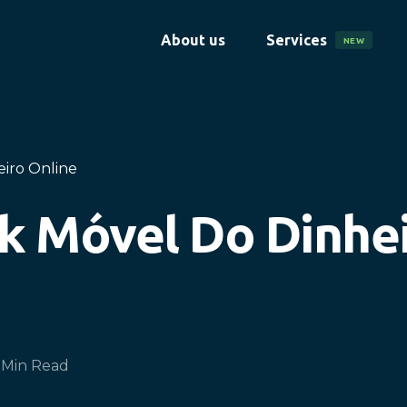
About us
Services
NEW
eiro Online
ck Móvel Do Dinhe
 Min Read