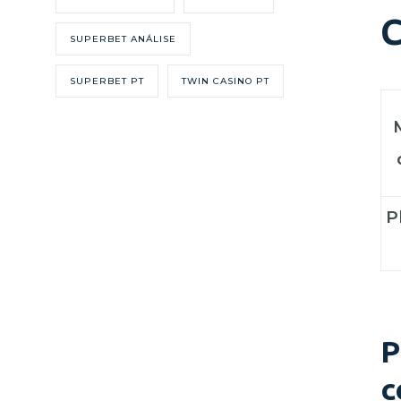
C
SUPERBET ANÁLISE
SUPERBET PT
TWIN CASINO PT
P
P
c