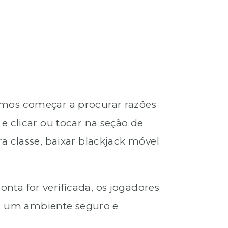
emos começar a procurar razões
e clicar ou tocar na seção de
a classe, baixar blackjack móvel
nta for verificada, os jogadores
m um ambiente seguro e