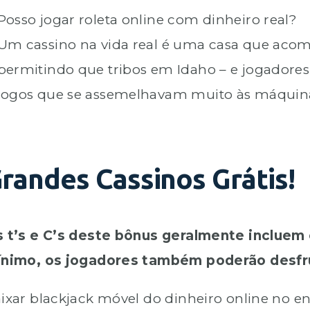
Posso jogar roleta online com dinheiro real?
Um cassino na vida real é uma casa que acom
permitindo que tribos em Idaho – e jogadore
jogos que se assemelhavam muito às máquina
randes Cassinos Grátis!
 t’s e C’s deste bônus geralmente incluem
nimo, os jogadores também poderão desfru
ixar blackjack móvel do dinheiro online no e