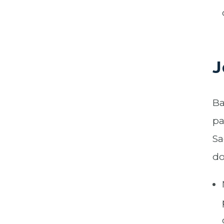
J
Ba
pa
Sa
do