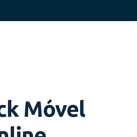
ack Móvel
nline