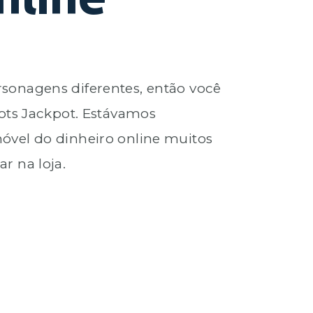
sonagens diferentes, então você
lots Jackpot. Estávamos
óvel do dinheiro online muitos
r na loja.