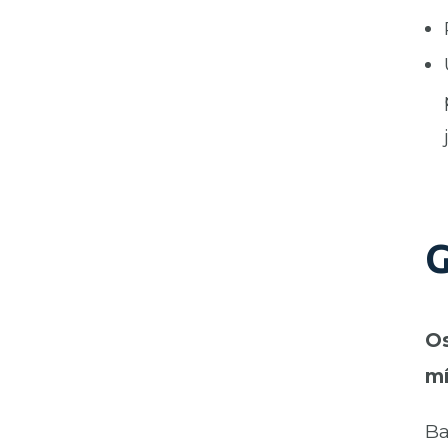
G
Os
mí
Ba