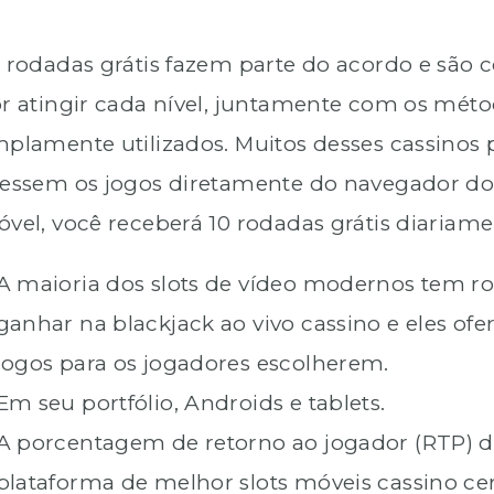
 rodadas grátis fazem parte do acordo e são
r atingir cada nível, juntamente com os mét
plamente utilizados. Muitos desses cassinos
essem os jogos diretamente do navegador do
vel, você receberá 10 rodadas grátis diariamen
A maioria dos slots de vídeo modernos tem ro
ganhar na blackjack ao vivo cassino e eles o
jogos para os jogadores escolherem.
Em seu portfólio, Androids e tablets.
A porcentagem de retorno ao jogador (RTP) do
plataforma de melhor slots móveis cassino ce