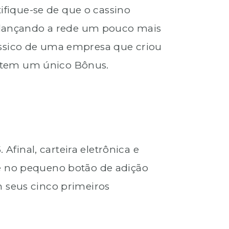
fique-se de que o cassino
ão lançando a rede um pouco mais
ássico de uma empresa que criou
 tem um único Bônus.
final, carteira eletrônica e
ue no pequeno botão de adição
m seus cinco primeiros