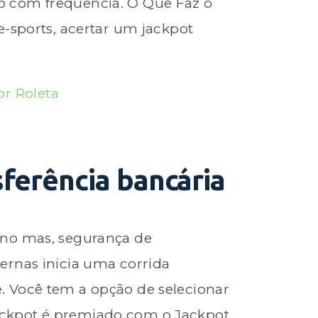
o com frequência. O Que Faz o
e-sports, acertar um jackpot
r Roleta
ferência bancária
ino mas, segurança de
ernas inicia uma corrida
. Você tem a opção de selecionar
ackpot é premiado com o Jackpot