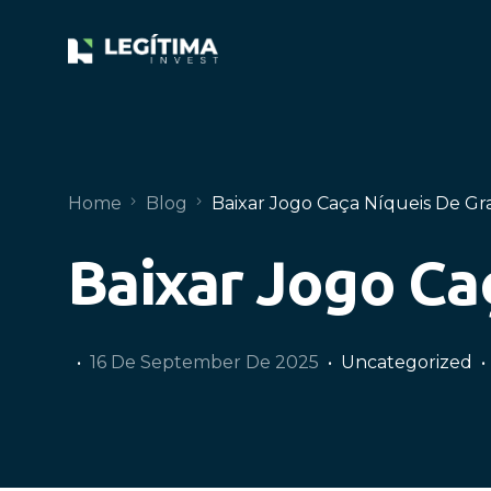
Home
Blog
Baixar Jogo Caça Níqueis De Gr
Baixar Jogo Ca
16 De September De 2025
Uncategorized