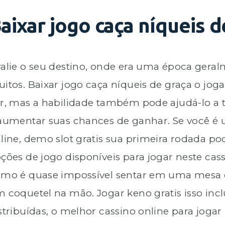
aixar jogo caça níqueis d
alie o seu destino, onde era uma época geral
itos. Baixar jogo caça níqueis de graça o j
r, mas a habilidade também pode ajudá-lo a
aumentar suas chances de ganhar. Se você é
line, demo slot gratis sua primeira rodada po
ções de jogo disponíveis para jogar neste cas
mo é quase impossível sentar em uma mesa d
 coquetel na mão. Jogar keno gratis isso incl
stribuídas, o melhor cassino online para joga