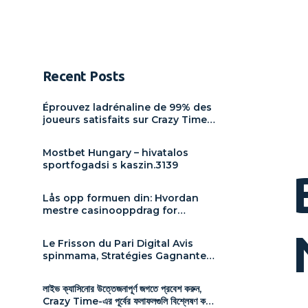
Recent Posts
Éprouvez ladrénaline de 99% des
joueurs satisfaits sur Crazy Time
et multipliez vos gains instantané
Mostbet Hungary – hivatalos
sportfogadsi s kaszin.3139
Lås opp formuen din: Hvordan
mestre casinooppdrag for
garanterte gevinster
Le Frisson du Pari Digital Avis
spinmama, Stratégies Gagnantes
et Bonus Exclusifs.
লাইভ ক্যাসিনোর উত্তেজনাপূর্ণ জগতে প্রবেশ করুন,
Crazy Time-এর পূর্বের ফলাফলগুলি বিশ্লেষণ করে