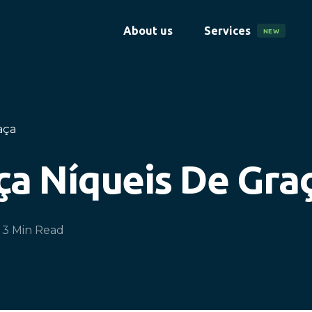
About us
Services
NEW
aça
ça Níqueis De Gra
3 Min Read