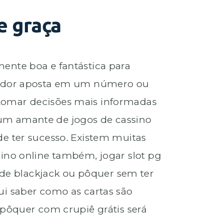
e graça
mente boa e fantástica para
ogador aposta em um número ou
 tomar decisões mais informadas
 um amante de jogos de cassino
de ter sucesso. Existem muitas
sino online também, jogar slot pg
e blackjack ou pôquer sem ter
ui saber como as cartas são
r pôquer com crupiê grátis será