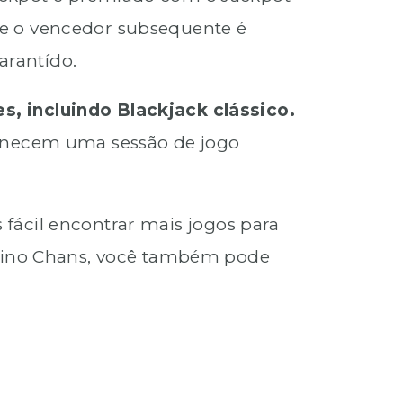
ue o vencedor subsequente é
rantído.
, incluindo Blackjack clássico.
ornecem uma sessão de jogo
 fácil encontrar mais jogos para
Casino Chans, você também pode