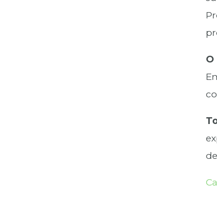
Pr
pr
O 
Em
co
To
ex
de
Ca