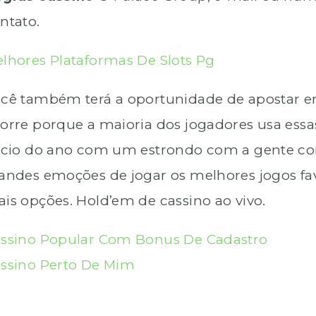
ntato.
lhores Plataformas De Slots Pg
cê também terá a oportunidade de apostar em 
orre porque a maioria dos jogadores usa es
ício do ano com um estrondo com a gente c
andes emoções de jogar os melhores jogos fa
is opções. Hold’em de cassino ao vivo.
ssino Popular Com Bonus De Cadastro
ssino Perto De Mim