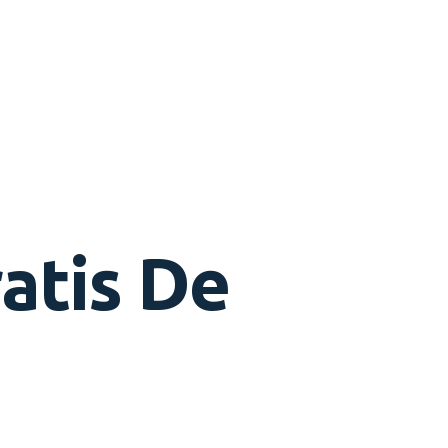
atis De