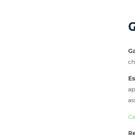
G
Ga
ch
Es
ap
as
Ca
Re