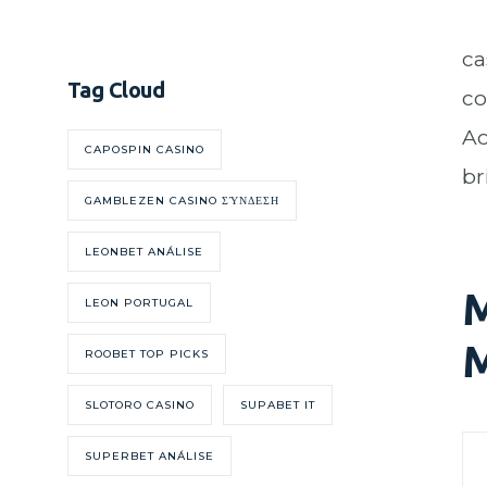
আপনার জয়
ca
Tag Cloud
co
Ao
CAPOSPIN CASINO
br
GAMBLEZEN CASINO ΣΎΝΔΕΣΗ
LEONBET ANÁLISE
M
LEON PORTUGAL
M
ROOBET TOP PICKS
SLOTORO CASINO
SUPABET IT
SUPERBET ANÁLISE