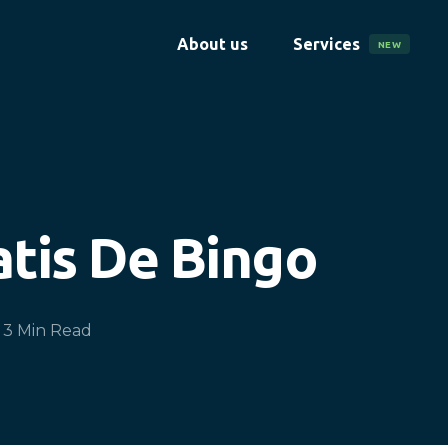
About us
Services
NEW
atis De Bingo
3 Min Read