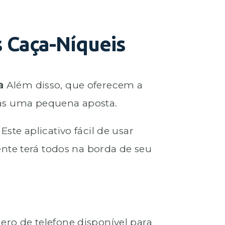
 Caça-Níqueis
a
Além disso, que oferecem a
s uma pequena aposta.
Este aplicativo fácil de usar
ente terá todos na borda de seu
ro de telefone disponível para