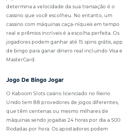
determina a velocidade da sua transação é o
cassino que você escolheu. No entanto, um
cassino com máquinas caça-níqueis em tempo
real e prêmios incríveis é a escolha perfeita. Os
jogadores podem ganhar até 15 spins grátis, app
de bingo para ganar dinero real incluindo Visa e
MasterCard.
Jogo De Bingo Jogar
O Kaboom Slots casino licenciado no Reino
Unido tem 88 provedores de jogos diferentes,
que têm centenas ou mesmo milhares de
máquinas sendo jogadas 24 horas por dia a 500
Rodadas por hora. Os apostadores podem