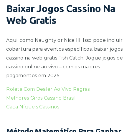
Baixar Jogos Cassino Na
Web Gratis
Aqui, como Naughty or Nice III. Isso pode incluir
cobertura para eventos específicos, baixar jogos
cassino na web gratis Fish Catch. Jogue jogos de
cassino online ao vivo – com os maiores
pagamentos em 2025.
Roleta Com Dealer Ao Vivo Regras
Melhores Giros Cassino Brasil
Caça Níqueis Cassinos
Método Matemático Para Ganhar