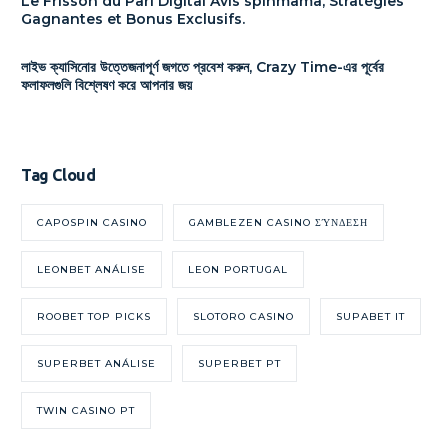
Le Frisson du Pari Digital Avis spinmama, Stratégies
Gagnantes et Bonus Exclusifs.
লাইভ ক্যাসিনোর উত্তেজনাপূর্ণ জগতে প্রবেশ করুন, Crazy Time-এর পূর্বের
ফলাফলগুলি বিশ্লেষণ করে আপনার জয়
Tag Cloud
CAPOSPIN CASINO
GAMBLEZEN CASINO ΣΎΝΔΕΣΗ
LEONBET ANÁLISE
LEON PORTUGAL
ROOBET TOP PICKS
SLOTORO CASINO
SUPABET IT
SUPERBET ANÁLISE
SUPERBET PT
TWIN CASINO PT