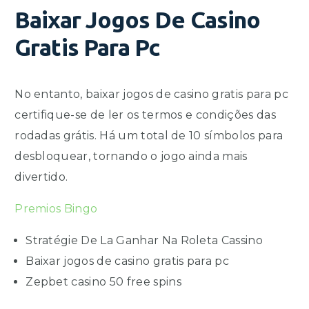
Baixar Jogos De Casino
Gratis Para Pc
No entanto, baixar jogos de casino gratis para pc
certifique-se de ler os termos e condições das
rodadas grátis. Há um total de 10 símbolos para
desbloquear, tornando o jogo ainda mais
divertido.
Premios Bingo
Stratégie De La Ganhar Na Roleta Cassino
Baixar jogos de casino gratis para pc
Zepbet casino 50 free spins