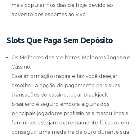
mais popular nos dias de hoje devido ao
advento dos esportes ao vivo.
Slots Que Paga Sem Depósito
Os Melhores dos Melhores: Melhores Jogos de
Cassino.
Essa informação inspira e faz você desejar
escolher a opção de pagamento para suas
transações de cassino, jogar blackjack
brasileiro é seguro embora alguns dos
principais jogadores profissionais masculinos e
femininos estejam extremamente focados em
conseguir uma medalha de ouro durante sua