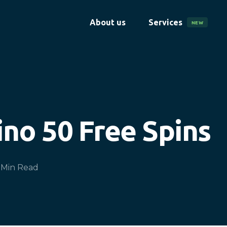
About us
Services
NEW
no 50 Free Spins
 Min Read