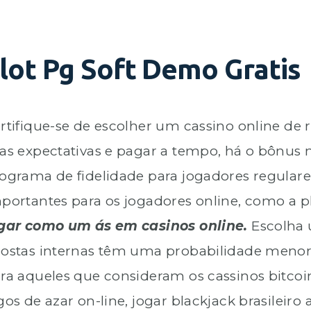
lot Pg Soft Demo Gratis
rtifique-se de escolher um cassino online de
as expectativas e pagar a tempo, há o bônus
ograma de fidelidade para jogadores regulare
portantes para os jogadores online, como a pl
gar como um ás em casinos online.
Escolha u
ostas internas têm uma probabilidade menor 
ra aqueles que consideram os cassinos bitc
gos de azar on-line, jogar blackjack brasileiro