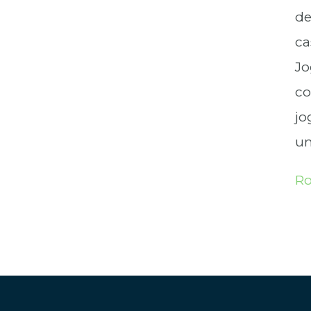
de
ca
Jo
co
jo
um
Ro