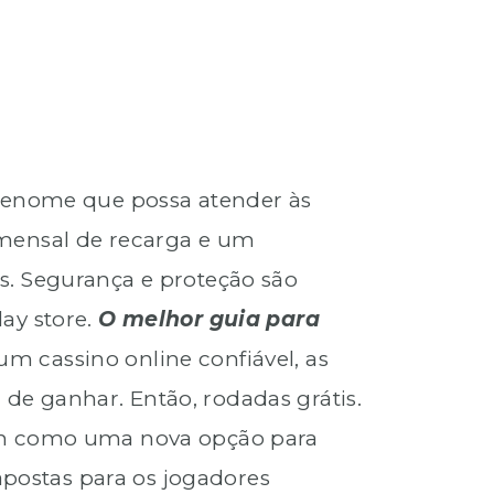
 renome que possa atender às
 mensal de recarga e um
s. Segurança e proteção são
ay store.
O melhor guia para
m cassino online confiável, as
de ganhar. Então, rodadas grátis.
oin como uma nova opção para
 apostas para os jogadores