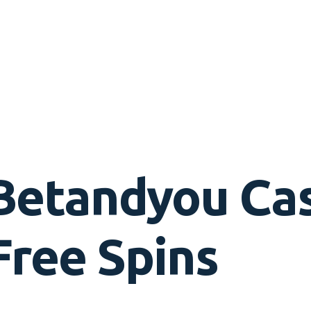
Betandyou Cas
Free Spins