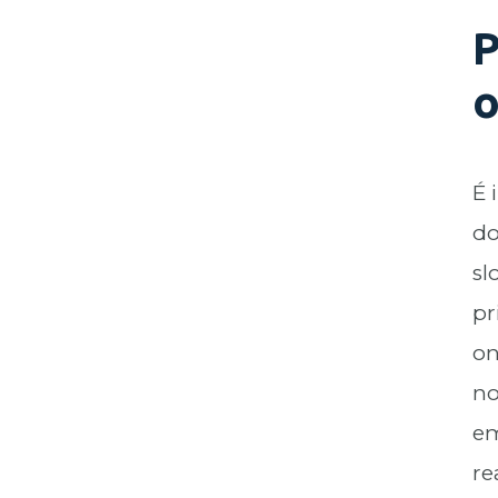
P
o
É 
do
sl
pr
on
no
em
re