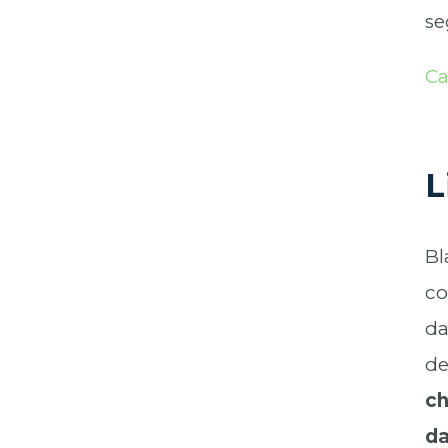
se
Ca
L
Bl
co
da
de
ch
da