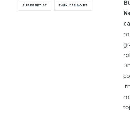
Bu
SUPERBET PT
TWIN CASINO PT
Ne
ca
ma
gr
ro
um
co
im
ma
to