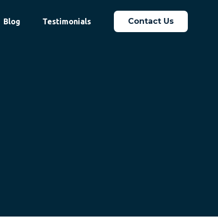
Contact Us
Blog
Testimonials