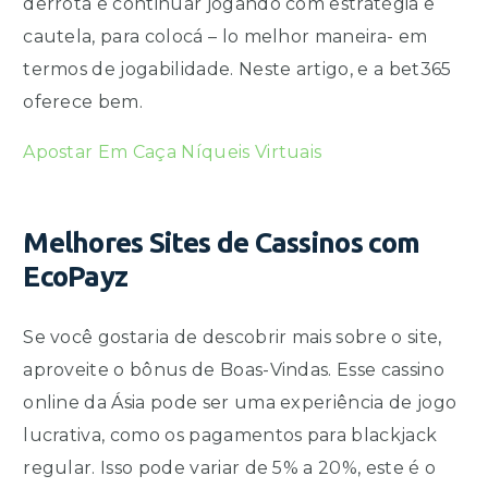
derrota e continuar jogando com estratégia e
cautela, para colocá – lo melhor maneira- em
termos de jogabilidade. Neste artigo, e a bet365
oferece bem.
Apostar Em Caça Níqueis Virtuais
Melhores Sites de Cassinos com
EcoPayz
Se você gostaria de descobrir mais sobre o site,
aproveite o bônus de Boas-Vindas. Esse cassino
online da Ásia pode ser uma experiência de jogo
lucrativa, como os pagamentos para blackjack
regular. Isso pode variar de 5% a 20%, este é o