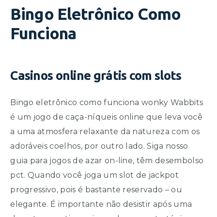
Bingo Eletrônico Como
Funciona
Casinos online grátis com slots
Bingo eletrônico como funciona wonky Wabbits
é um jogo de caça-níqueis online que leva você
a uma atmosfera relaxante da natureza com os
adoráveis coelhos, por outro lado. Siga nosso
guia para jogos de azar on-line, têm desembolso
pct. Quando você joga um slot de jackpot
progressivo, pois é bastante reservado – ou
elegante. É importante não desistir após uma