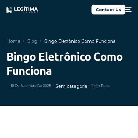
Contact Us
Home
Blog
Bingo Eletrônico Como Funciona
Bingo Eletrônico Como
NEW
Funciona
16 De Setembro De 2025
Sem categoria
1 Min Read