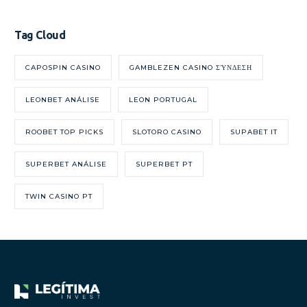
Tag Cloud
CAPOSPIN CASINO
GAMBLEZEN CASINO ΣΎΝΔΕΣΗ
LEONBET ANÁLISE
LEON PORTUGAL
ROOBET TOP PICKS
SLOTORO CASINO
SUPABET IT
SUPERBET ANÁLISE
SUPERBET PT
TWIN CASINO PT