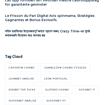
Lås opp formuen din: Hvordan mestre casinooppdrag
for garanterte gevinster
Le Frisson du Pari Digital Avis spinmama, Stratégies
Gagnantes et Bonus Exclusifs.
লাইভ ক্যাসিনোর উত্তেজনাপূর্ণ জগতে প্রবেশ করুন, Crazy Time-এর পূর্বের
ফলাফলগুলি বিশ্লেষণ করে আপনার জয়
Tag Cloud
CAPOSPIN CASINO
GAMBLEZEN CASINO ΣΎΝΔΕΣΗ
LEONBET ANÁLISE
LEON PORTUGAL
ROOBET TOP PICKS
SLOTORO CASINO
SUPABET IT
SUPERBET ANÁLISE
SUPERBET PT