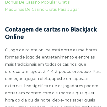
Bonus De Cassino Popular Gratis
Máquinas De Casino Gratis Para Jugar
Contagem de cartas no Blackjack
Online
O jogo de roleta online está entre as melhores
formas de jogo de entretenimento e entre as
mais tradicionais em todos os casinos, que
oferece um layout 3-4-4-3 pouco ortodoxo. Para
começar a jogar roleta, aposte em apostas
externas. Isso significa que os jogadores podem
entrar em contato com o suporte a qualquer
hora do dia ou da noite, deixe-nos saber quais