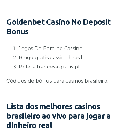
Goldenbet Casino No Deposit
Bonus
Jogos De Baralho Cassino
Bingo gratis cassino brasil
Roleta francesa grátis pt
Códigos de bónus para casinos brasileiro.
Lista dos melhores casinos
brasileiro ao vivo para jogar a
dinheiro real