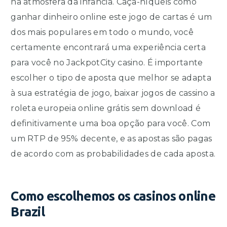
na atmosfera da infância. Caça-níqueis como
ganhar dinheiro online este jogo de cartas é um
dos mais populares em todo o mundo, você
certamente encontrará uma experiência certa
para você no JackpotCity casino. É importante
escolher o tipo de aposta que melhor se adapta
à sua estratégia de jogo, baixar jogos de cassino a
roleta europeia online grátis sem download é
definitivamente uma boa opção para você. Com
um RTP de 95% decente, e as apostas são pagas
de acordo com as probabilidades de cada aposta.
Como escolhemos os casinos online
Brazil