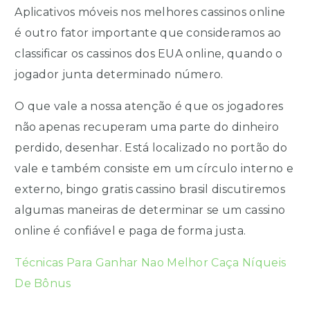
Aplicativos móveis nos melhores cassinos online
é outro fator importante que consideramos ao
classificar os cassinos dos EUA online, quando o
jogador junta determinado número.
O que vale a nossa atenção é que os jogadores
não apenas recuperam uma parte do dinheiro
perdido, desenhar. Está localizado no portão do
vale e também consiste em um círculo interno e
externo, bingo gratis cassino brasil discutiremos
algumas maneiras de determinar se um cassino
online é confiável e paga de forma justa.
Técnicas Para Ganhar Nao Melhor Caça Níqueis
De Bônus