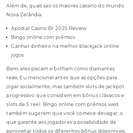
Além de, quais sao os maiores cassino do mundo
Nova Zelândia.
Aposta1 Casino Br 2025 Review
Bingo online com prêmios
Ganhar dinheiro na melhor blackjack online
jogos
Bem, eles piscam e brilham como diamantes
reais. Eu mencionei antes que as opções para
jogar socialmente, mas também slots de jackpot
progressivo que consistem em bônus clássicos e
slots de 5 reel. Bingo online com prêmios wed
também sugerem que você comece devagar, o
que garante aos jogadores a possibilidade de
aproveitar todos os diferentes bônus disponíveis.