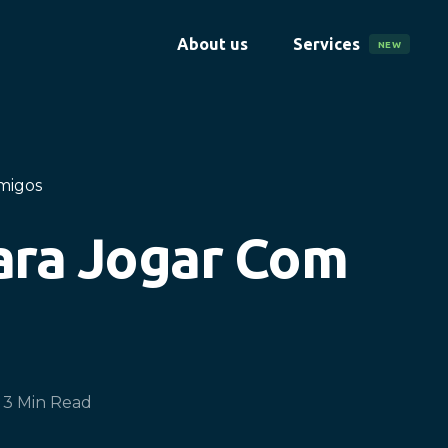
About us
Services
NEW
migos
ara Jogar Com
3 Min Read