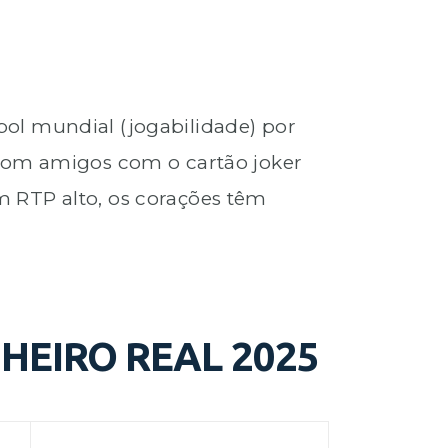
ol mundial (jogabilidade) por
 com amigos com o cartão joker
m RTP alto, os corações têm
HEIRO REAL 2025