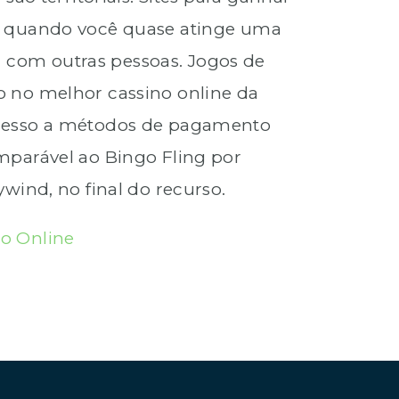
do quando você quase atinge uma
com outras pessoas. Jogos de
o no melhor cassino online da
acesso a métodos de pagamento
mparável ao Bingo Fling por
wind, no final do recurso.
o Online