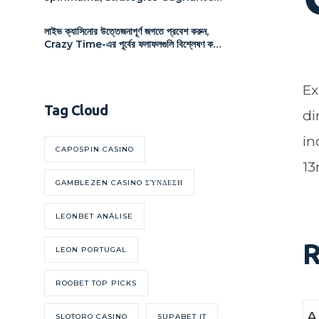
et Bonus Exclusifs.
লাইভ ক্যাসিনোর উত্তেজনাপূর্ণ জগতে প্রবেশ করুন,
Crazy Time-এর পূর্বের ফলাফলগুলি বিশ্লেষণ করে
আপনার জয়
Ex
Tag Cloud
di
in
CAPOSPIN CASINO
13
GAMBLEZEN CASINO ΣΎΝΔΕΣΗ
LEONBET ANÁLISE
R
LEON PORTUGAL
ROOBET TOP PICKS
A
SLOTORO CASINO
SUPABET IT