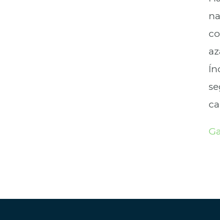
na
co
az
Ín
se
ca
Ga