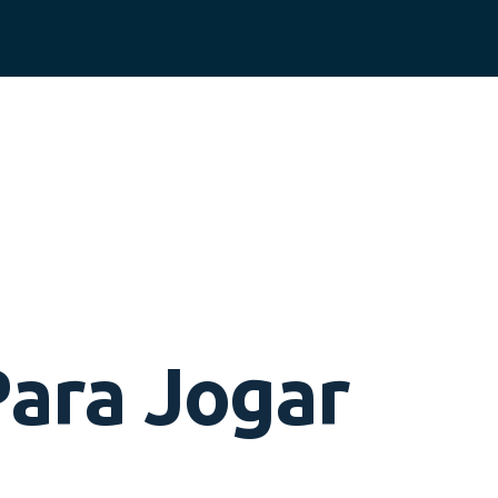
Para Jogar