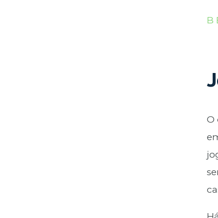
B 
J
O 
em
jo
se
ca
Há