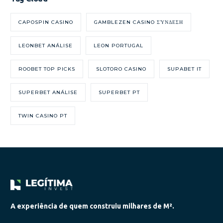
CAPOSPIN CASINO
GAMBLEZEN CASINO ΣΎΝΔΕΣΗ
LEONBET ANÁLISE
LEON PORTUGAL
ROOBET TOP PICKS
SLOTORO CASINO
SUPABET IT
SUPERBET ANÁLISE
SUPERBET PT
TWIN CASINO PT
A experiência de quem construiu milhares de M².