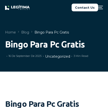
Contact Us
Home
Blog
Bingo Para Pc Gratis
Bingo Para Pc Gratis
NEW
16 De September De 2025
Uncategorized
3 Min Read
Bingo Para Pc Gratis