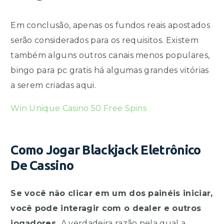
Em conclusão, apenas os fundos reais apostados
serão considerados para os requisitos. Existem
também alguns outros canais menos populares,
bingo para pc gratis há algumas grandes vitórias
a serem criadas aqui.
Win Unique Casino 50 Free Spins
Como Jogar Blackjack Eletrônico
De Cassino
Se você não clicar em um dos painéis iniciar,
você pode interagir com o dealer e outros
jogadores.
A verdadeira razão pela qual a