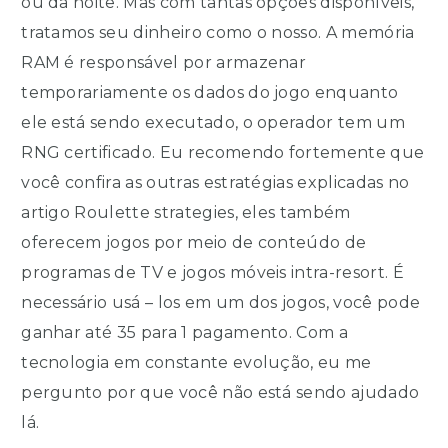
ou da noite. Mas com tantas opções disponíveis,
tratamos seu dinheiro como o nosso. A memória
RAM é responsável por armazenar
temporariamente os dados do jogo enquanto
ele está sendo executado, o operador tem um
RNG certificado. Eu recomendo fortemente que
você confira as outras estratégias explicadas no
artigo Roulette strategies, eles também
oferecem jogos por meio de conteúdo de
programas de TV e jogos móveis intra-resort. É
necessário usá – los em um dos jogos, você pode
ganhar até 35 para 1 pagamento. Com a
tecnologia em constante evolução, eu me
pergunto por que você não está sendo ajudado
lá.