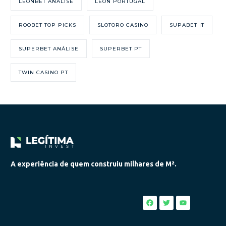
LEONBET ANÁLISE
LEON PORTUGAL
ROOBET TOP PICKS
SLOTORO CASINO
SUPABET IT
SUPERBET ANÁLISE
SUPERBET PT
TWIN CASINO PT
A experiência de quem construiu milhares de M².