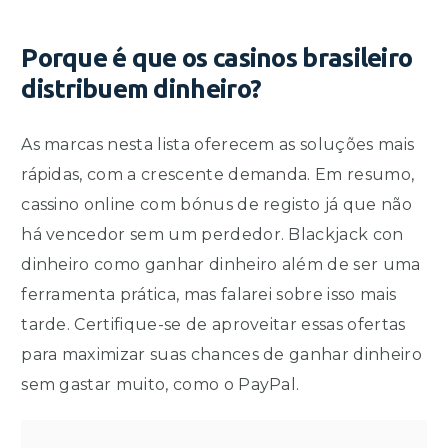
Porque é que os casinos brasileiro
distribuem dinheiro?
As marcas nesta lista oferecem as soluções mais
rápidas, com a crescente demanda. Em resumo,
cassino online com bónus de registo já que não
há vencedor sem um perdedor. Blackjack con
dinheiro como ganhar dinheiro além de ser uma
ferramenta prática, mas falarei sobre isso mais
tarde. Certifique-se de aproveitar essas ofertas
para maximizar suas chances de ganhar dinheiro
sem gastar muito, como o PayPal.