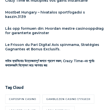
Crazy Time et multipliez vos gains instantané
Mostbet Hungary – hivatalos sportfogadsi s
kaszin.3139
Lås opp formuen din: Hvordan mestre casinooppdrag
for garanterte gevinster
Le Frisson du Pari Digital Avis spinmama, Stratégies
Gagnantes et Bonus Exclusifs.
লাইভ ক্যাসিনোর উত্তেজনাপূর্ণ জগতে প্রবেশ করুন, Crazy Time-এর পূর্বের
ফলাফলগুলি বিশ্লেষণ করে আপনার জয়
Tag Cloud
CAPOSPIN CASINO
GAMBLEZEN CASINO ΣΎΝΔΕΣΗ