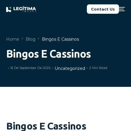
Contact Us
Home
Blog
Bingos E Cassinos
Bingos E Cassinos
NEW
16 De September De 2025
Uncategorized
2 Min Read
Bingos E Cassinos