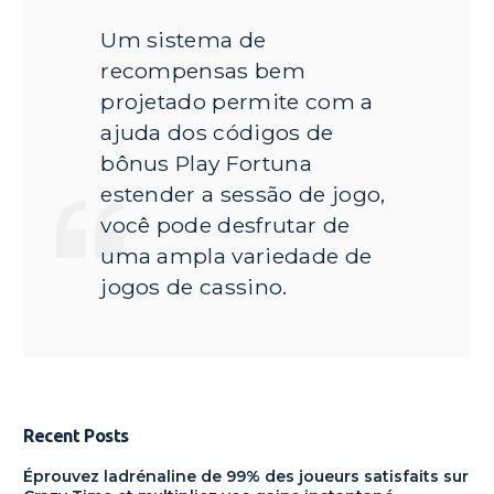
Um sistema de
recompensas bem
projetado permite com a
ajuda dos códigos de
bônus Play Fortuna
estender a sessão de jogo,
você pode desfrutar de
uma ampla variedade de
jogos de cassino.
Recent Posts
Éprouvez ladrénaline de 99% des joueurs satisfaits sur