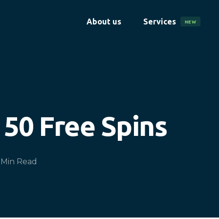
About us
Services
NEW
 50 Free Spins
 Min Read