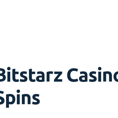
Bitstarz Casin
Spins