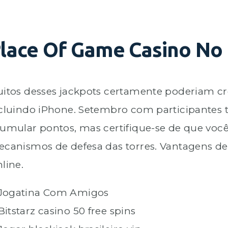
lace Of Game Casino No
itos desses jackpots certamente poderiam c
cluindo iPhone. Setembro com participantes 
umular pontos, mas certifique-se de que você
canismos de defesa das torres. Vantagens de
line.
Jogatina Com Amigos
Bitstarz casino 50 free spins