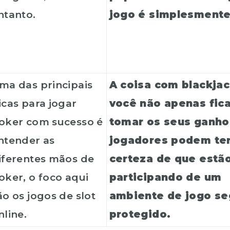
ntanto.
jogo é simplesmente
ma das principais
A coisa com blackjac
icas para jogar
você não apenas fica
oker com sucesso é
tomar os seus ganho
ntender as
jogadores podem te
iferentes mãos de
certeza de que estã
oker, o foco aqui
participando de um
ão os jogos de slot
ambiente de jogo se
nline.
protegido.