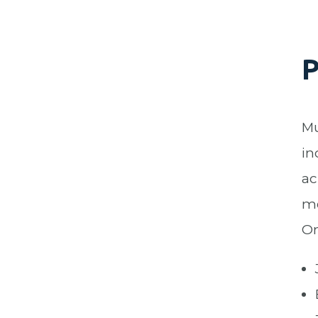
P
Mu
in
ac
me
On