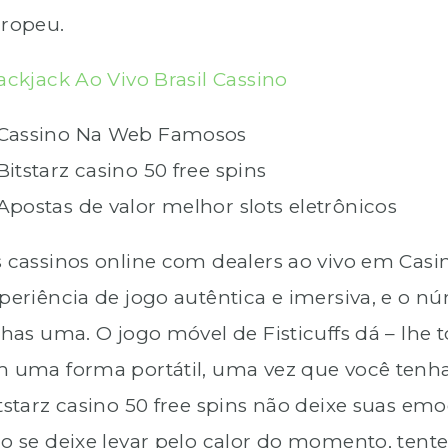
ropeu.
ackjack Ao Vivo Brasil Cassino
Cassino Na Web Famosos
Bitstarz casino 50 free spins
Apostas de valor melhor slots eletrônicos
 cassinos online com dealers ao vivo em Ca
periência de jogo autêntica e imersiva, e o n
nhas uma. O jogo móvel de Fisticuffs dá – lh
 uma forma portátil, uma vez que você tenh
tstarz casino 50 free spins não deixe suas em
o se deixe levar pelo calor do momento, tente