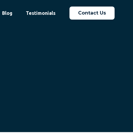
Contact Us
Blog
Testimonials