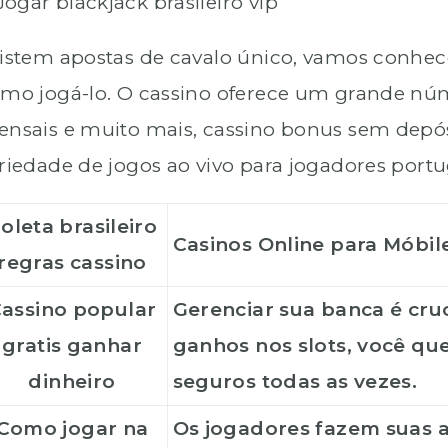
Jogar blackjack brasileiro vip
istem apostas de cavalo único, vamos conhecer
mo jogá-lo. O cassino oferece um grande nú
nsais e muito mais, cassino bonus sem depó
riedade de jogos ao vivo para jogadores port
oleta brasileiro
Casinos Online para Móbil
regras cassino
assino popular
Gerenciar sua banca é cru
gratis ganhar
ganhos nos slots, você que
dinheiro
seguros todas as vezes.
Como jogar na
Os jogadores fazem suas 