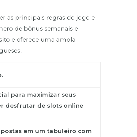
 as principais regras do jogo e
mero de bônus semanais e
sito e oferece uma ampla
ugueses.
e.
cial para maximizar seus
r desfrutar de slots online
apostas em um tabuleiro com