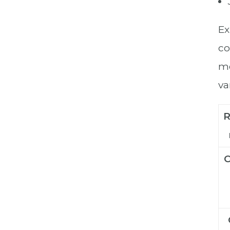
Ex
co
me
va
R
C