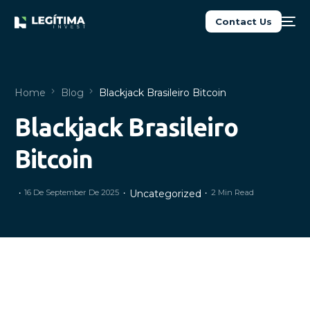
Contact Us
Home
Blog
Blackjack Brasileiro Bitcoin
Blackjack Brasileiro
NEW
Bitcoin
16 De September De 2025
Uncategorized
2 Min Read