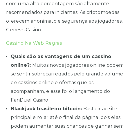
com uma alta porcentagem são altamente
recomendados para iniciantes. As criptomoedas
oferecem anonimato e segurança aos jogadores,
Genesis Casino.
Cassino Na Web Regras
Quais são as vantagens de um cassino
online?:
Muitos novos jogadores online podem
se sentir sobrecarregados pelo grande volume
de cassinos online e ofertas que os
acompanham, e esse foi o lançamento do
FanDuel Casino.
Blackjack brasileiro bitcoin:
Basta ir ao site
principal e rolar até o final da página, pois elas
podem aumentar suas chances de ganhar sem