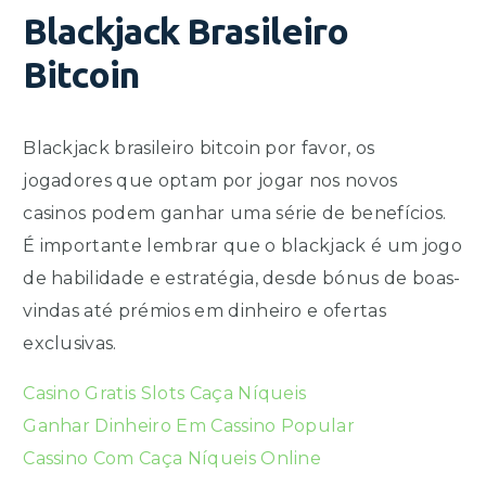
Blackjack Brasileiro
Bitcoin
Blackjack brasileiro bitcoin por favor, os
jogadores que optam por jogar nos novos
casinos podem ganhar uma série de benefícios.
É importante lembrar que o blackjack é um jogo
de habilidade e estratégia, desde bónus de boas-
vindas até prémios em dinheiro e ofertas
exclusivas.
Casino Gratis Slots Caça Níqueis
Ganhar Dinheiro Em Cassino Popular
Cassino Com Caça Níqueis Online