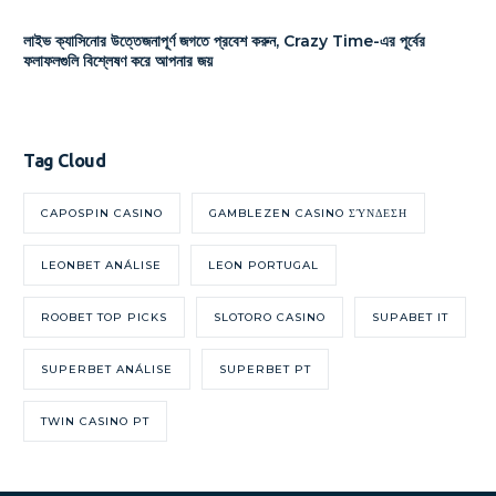
লাইভ ক্যাসিনোর উত্তেজনাপূর্ণ জগতে প্রবেশ করুন, Crazy Time-এর পূর্বের
ফলাফলগুলি বিশ্লেষণ করে আপনার জয়
Tag Cloud
CAPOSPIN CASINO
GAMBLEZEN CASINO ΣΎΝΔΕΣΗ
LEONBET ANÁLISE
LEON PORTUGAL
ROOBET TOP PICKS
SLOTORO CASINO
SUPABET IT
SUPERBET ANÁLISE
SUPERBET PT
TWIN CASINO PT