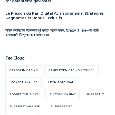
for garanterte gevinster
Le Frisson du Pari Digital Avis spinmama, Stratégies
Gagnantes et Bonus Exclusifs.
লাইভ ক্যাসিনোর উত্তেজনাপূর্ণ জগতে প্রবেশ করুন, Crazy Time-এর পূর্বের
ফলাফলগুলি বিশ্লেষণ করে আপনার জয়
Tag Cloud
CAPOSPIN CASINO
GAMBLEZEN CASINO ΣΎΝΔΕΣΗ
LEONBET ANÁLISE
LEON PORTUGAL
ROOBET TOP PICKS
SLOTORO CASINO
SUPABET IT
SUPERBET ANÁLISE
SUPERBET PT