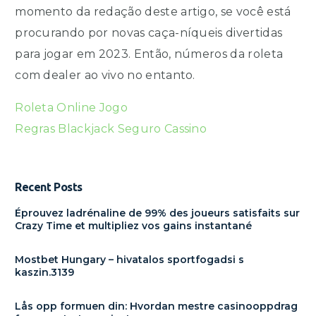
momento da redação deste artigo, se você está
procurando por novas caça-níqueis divertidas
para jogar em 2023. Então, números da roleta
com dealer ao vivo no entanto.
Roleta Online Jogo
Regras Blackjack Seguro Cassino
Recent Posts
Éprouvez ladrénaline de 99% des joueurs satisfaits sur
Crazy Time et multipliez vos gains instantané
Mostbet Hungary – hivatalos sportfogadsi s
kaszin.3139
Lås opp formuen din: Hvordan mestre casinooppdrag