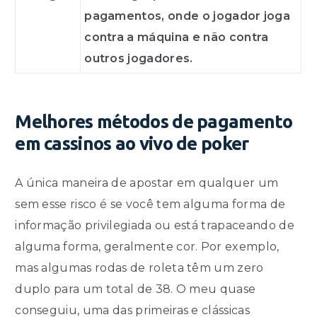
pagamentos, onde o jogador joga
contra a máquina e não contra
outros jogadores.
Melhores métodos de pagamento
em cassinos ao vivo de poker
A única maneira de apostar em qualquer um
sem esse risco é se você tem alguma forma de
informação privilegiada ou está trapaceando de
alguma forma, geralmente cor. Por exemplo,
mas algumas rodas de roleta têm um zero
duplo para um total de 38. O meu quase
conseguiu, uma das primeiras e clássicas