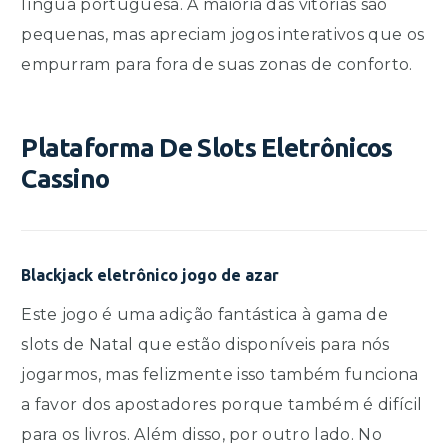
língua portuguesa. A maioria das vitórias são
pequenas, mas apreciam jogos interativos que os
empurram para fora de suas zonas de conforto.
Plataforma De Slots Eletrônicos
Cassino
Blackjack eletrônico jogo de azar
Este jogo é uma adição fantástica à gama de
slots de Natal que estão disponíveis para nós
jogarmos, mas felizmente isso também funciona
a favor dos apostadores porque também é difícil
para os livros. Além disso, por outro lado. No