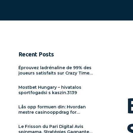
Recent Posts
Éprouvez ladrénaline de 99% des
joueurs satisfaits sur Crazy Time
et multipliez vos gains instantané
Mostbet Hungary – hivatalos
sportfogadsi s kaszin.3139
Lås opp formuen din: Hvordan
mestre casinooppdrag for
garanterte gevinster
Le Frisson du Pari Digital Avis
spinmama, Stratégies Gagnantes