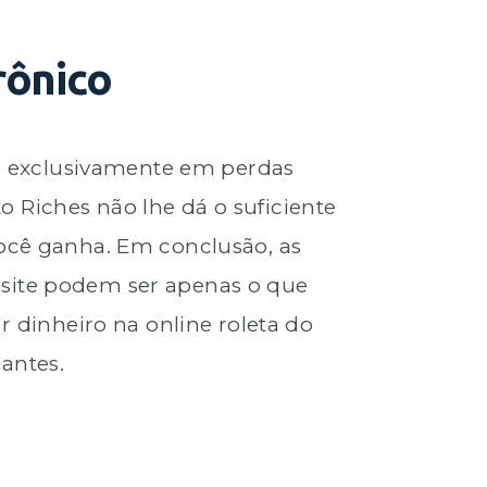
rônico
a exclusivamente em perdas
o Riches não lhe dá o suficiente
 você ganha. Em conclusão, as
 site podem ser apenas o que
dinheiro na online roleta do
antes.