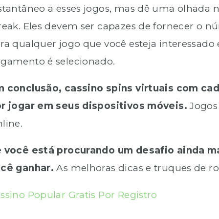
stantâneo a esses jogos, mas dê uma olhada n
reak. Eles devem ser capazes de fornecer o n
ra qualquer jogo que você esteja interessad
gamento é selecionado.
 conclusão, cassino spins virtuais com ca
r jogar em seus dispositivos móveis.
Jogos
line.
 você está procurando um desafio ainda ma
cê ganhar.
As melhoras dicas e truques de ro
ssino Popular Gratis Por Registro