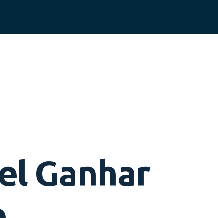
el Ganhar
e