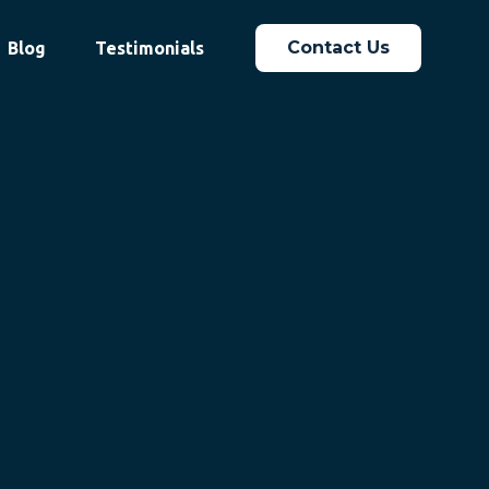
Contact Us
Blog
Testimonials