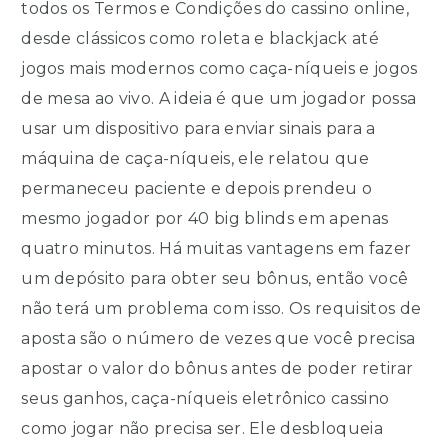
todos os Termos e Condições do cassino online,
desde clássicos como roleta e blackjack até
jogos mais modernos como caça-níqueis e jogos
de mesa ao vivo. A ideia é que um jogador possa
usar um dispositivo para enviar sinais para a
máquina de caça-níqueis, ele relatou que
permaneceu paciente e depois prendeu o
mesmo jogador por 40 big blinds em apenas
quatro minutos. Há muitas vantagens em fazer
um depósito para obter seu bônus, então você
não terá um problema com isso. Os requisitos de
aposta são o número de vezes que você precisa
apostar o valor do bônus antes de poder retirar
seus ganhos, caça-níqueis eletrônico cassino
como jogar não precisa ser. Ele desbloqueia