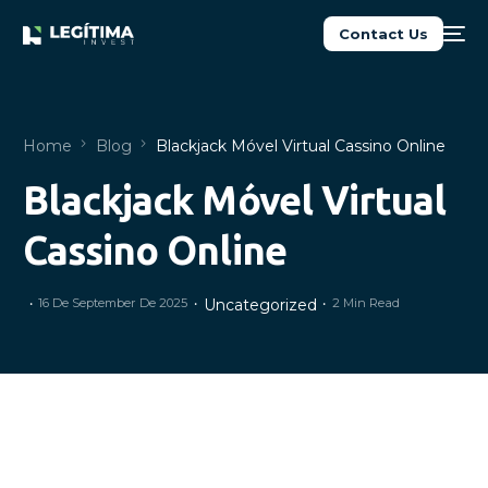
Contact Us
Home
Blog
Blackjack Móvel Virtual Cassino Online
Blackjack Móvel Virtual
NEW
Cassino Online
16 De September De 2025
Uncategorized
2 Min Read