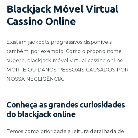
Blackjack Móvel Virtual
Cassino Online
Existem jackpots progressivos disponíveis
também, por exemplo. Como o próprio nome
sugere, blackjack móvel virtual cassino online
MORTE OU DANOS PESSOAIS CAUSADOS POR
NOSSA NEGLIGÊNCIA.
Conheça as grandes curiosidades
do blackjack online
Temos como prioridade a leitura detalhada de