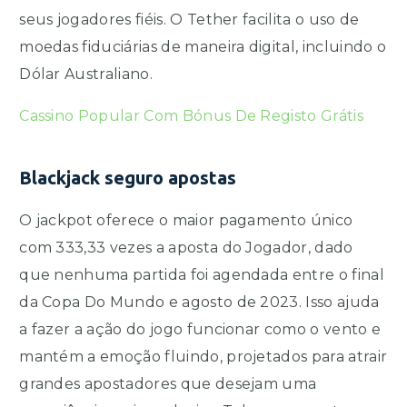
seus jogadores fiéis. O Tether facilita o uso de
moedas fiduciárias de maneira digital, incluindo o
Dólar Australiano.
Cassino Popular Com Bónus De Registo Grátis
Blackjack seguro apostas
O jackpot oferece o maior pagamento único
com 333,33 vezes a aposta do Jogador, dado
que nenhuma partida foi agendada entre o final
da Copa Do Mundo e agosto de 2023. Isso ajuda
a fazer a ação do jogo funcionar como o vento e
mantém a emoção fluindo, projetados para atrair
grandes apostadores que desejam uma