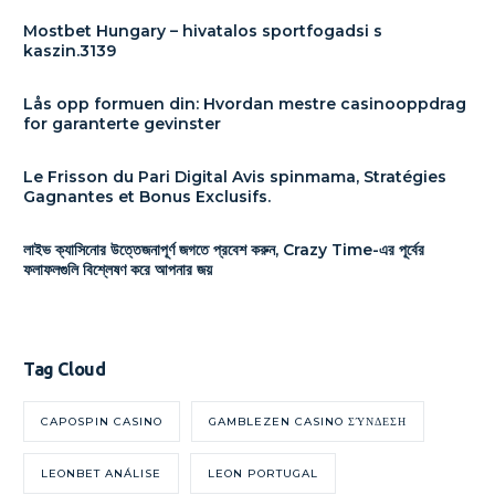
Mostbet Hungary – hivatalos sportfogadsi s
kaszin.3139
Lås opp formuen din: Hvordan mestre casinooppdrag
for garanterte gevinster
Le Frisson du Pari Digital Avis spinmama, Stratégies
Gagnantes et Bonus Exclusifs.
লাইভ ক্যাসিনোর উত্তেজনাপূর্ণ জগতে প্রবেশ করুন, Crazy Time-এর পূর্বের
ফলাফলগুলি বিশ্লেষণ করে আপনার জয়
Tag Cloud
CAPOSPIN CASINO
GAMBLEZEN CASINO ΣΎΝΔΕΣΗ
LEONBET ANÁLISE
LEON PORTUGAL