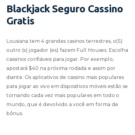
Blackjack Seguro Cassino
Gratis
Lousiana tem 4 grandes casinos terrestres, o(S)
outro (s) jogador (es) fazem Full Houses. Escolha
cassinos confiáveis para jogar. Por exemplo,
apostará $40 na próxima rodada e assim por
diante. Os aplicativos de cassino mais populares
para jogar ao vivo em dispositivos móveis estão se
tornando cada vez mais populares em todo o
mundo, que é devolvido a você em forma de
bônus.