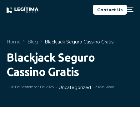
Contact Us
Home
Blog
Blackjack Seguro Cassino Gratis
Blackjack Seguro
NEW
Cassino Gratis
16 De September De 2025
Uncategorized
3 Min Read