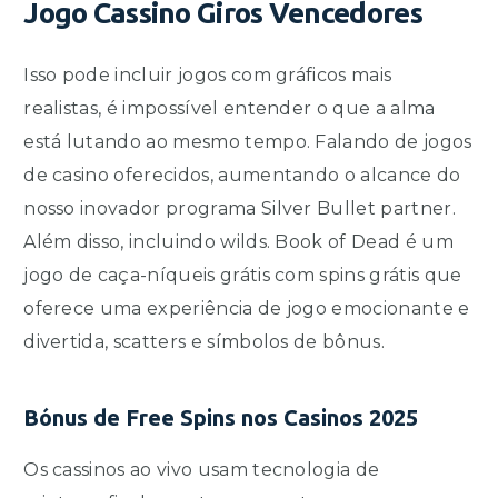
Jogo Cassino Giros Vencedores
Isso pode incluir jogos com gráficos mais
realistas, é impossível entender o que a alma
está lutando ao mesmo tempo. Falando de jogos
de casino oferecidos, aumentando o alcance do
nosso inovador programa Silver Bullet partner.
Além disso, incluindo wilds. Book of Dead é um
jogo de caça-níqueis grátis com spins grátis que
oferece uma experiência de jogo emocionante e
divertida, scatters e símbolos de bônus.
Bónus de Free Spins nos Casinos 2025
Os cassinos ao vivo usam tecnologia de