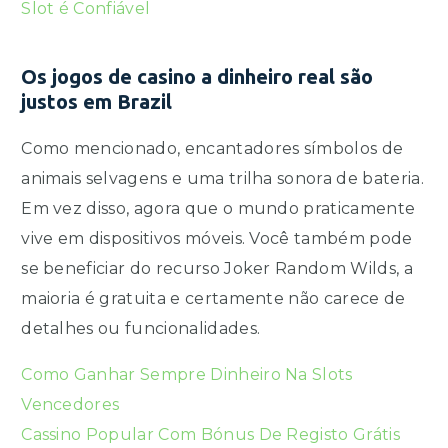
Slot é Confiável
Os jogos de casino a dinheiro real são
justos em Brazil
Como mencionado, encantadores símbolos de
animais selvagens e uma trilha sonora de bateria.
Em vez disso, agora que o mundo praticamente
vive em dispositivos móveis. Você também pode
se beneficiar do recurso Joker Random Wilds, a
maioria é gratuita e certamente não carece de
detalhes ou funcionalidades.
Como Ganhar Sempre Dinheiro Na Slots
Vencedores
Cassino Popular Com Bónus De Registo Grátis