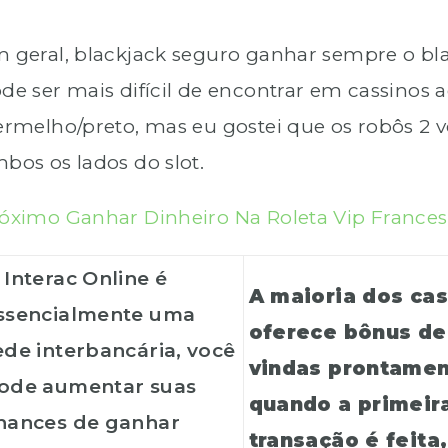
 geral, blackjack seguro ganhar sempre o b
de ser mais difícil de encontrar em cassinos a
ermelho/preto, mas eu gostei que os robôs 2 
bos os lados do slot.
óximo Ganhar Dinheiro Na Roleta Vip France
 Interac Online é
A maioria dos ca
ssencialmente uma
oferece bônus de
ede interbancária, você
vindas prontame
ode aumentar suas
quando a primeir
hances de ganhar
transação é feita