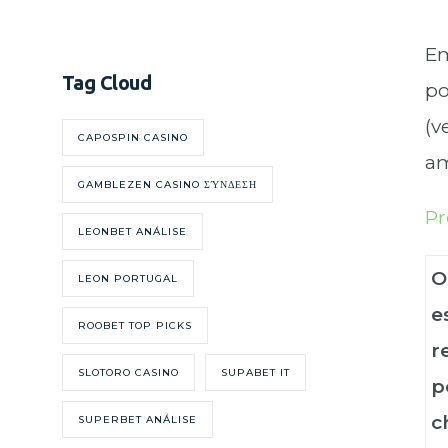
আপনার জয়
Em
Tag Cloud
po
(v
CAPOSPIN CASINO
am
GAMBLEZEN CASINO ΣΎΝΔΕΣΗ
Pr
LEONBET ANÁLISE
O
LEON PORTUGAL
e
ROOBET TOP PICKS
r
SLOTORO CASINO
SUPABET IT
p
c
SUPERBET ANÁLISE