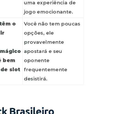
uma experiência de
jogo emocionante.
 têm o
Você não tem poucas
ir
opções, ele
provavelmente
 mágico
apostará e seu
é bem
oponente
de slot
frequentemente
desistirá.
k Brasileiro