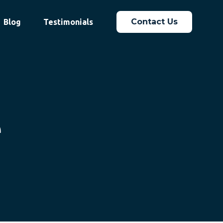
Contact Us
Blog
Testimonials
e