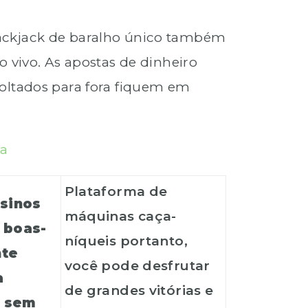
lackjack de baralho único também
o vivo. As apostas de dinheiro
voltados para fora fiquem em
sa
Plataforma de
ssinos
máquinas caça-
 boas-
níqueis portanto,
nte
você pode desfrutar
a
de grandes vitórias e
, sem