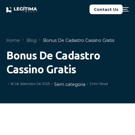
Contact Us
Home
Blog
Bonus De Cadastro Cassino Gratis
Bonus De Cadastro
NEW
Cassino Gratis
16 De Setembro De 2025
Sem categoria
3 Min Read