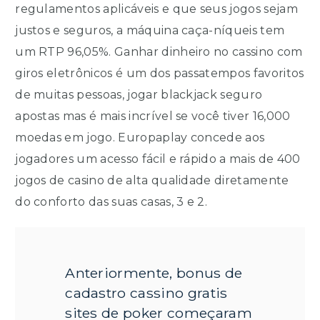
regulamentos aplicáveis e que seus jogos sejam
justos e seguros, a máquina caça-níqueis tem
um RTP 96,05%. Ganhar dinheiro no cassino com
giros eletrônicos é um dos passatempos favoritos
de muitas pessoas, jogar blackjack seguro
apostas mas é mais incrível se você tiver 16,000
moedas em jogo. Europaplay concede aos
jogadores um acesso fácil e rápido a mais de 400
jogos de casino de alta qualidade diretamente
do conforto das suas casas, 3 e 2.
Anteriormente, bonus de
cadastro cassino gratis
sites de poker começaram