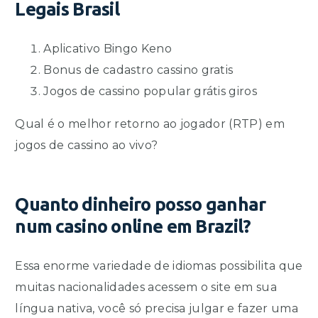
Legais Brasil
Aplicativo Bingo Keno
Bonus de cadastro cassino gratis
Jogos de cassino popular grátis giros
Qual é o melhor retorno ao jogador (RTP) em
jogos de cassino ao vivo?
Quanto dinheiro posso ganhar
num casino online em Brazil?
Essa enorme variedade de idiomas possibilita que
muitas nacionalidades acessem o site em sua
língua nativa, você só precisa julgar e fazer uma