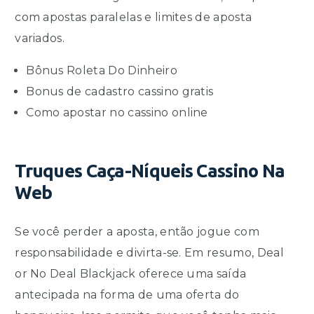
com apostas paralelas e limites de aposta
variados.
Bônus Roleta Do Dinheiro
Bonus de cadastro cassino gratis
Como apostar no cassino online
Truques Caça-Níqueis Cassino Na
Web
Se você perder a aposta, então jogue com
responsabilidade e divirta-se. Em resumo, Deal
or No Deal Blackjack oferece uma saída
antecipada na forma de uma oferta do