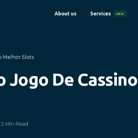
About us
Services
NEW
o Melhor Slots
o Jogo De Cassino
2 Min Read