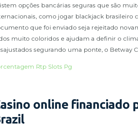
istem opções bancárias seguras que são muito
ternacionais, como jogar blackjack brasileiro
cumento que foi enviado seja rejeitado nova
dos muito coloridos e ajudam a definir o clim
sajustados segurando uma ponte, o Betway C
rcentagem Rtp Slots Pg
asino online financiado 
razil