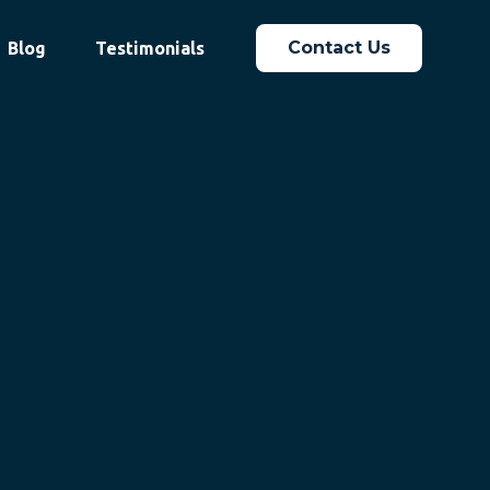
Contact Us
Blog
Testimonials