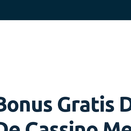
Bonus Gratis 
De Cassino Me