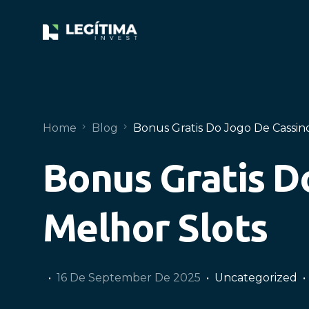
Home
Blog
Bonus Gratis Do Jogo De Cassin
Bonus Gratis D
Melhor Slots
16 De September De 2025
Uncategorized