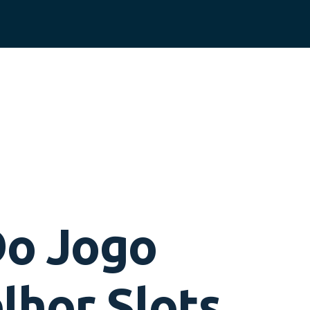
Do Jogo
lhor Slots