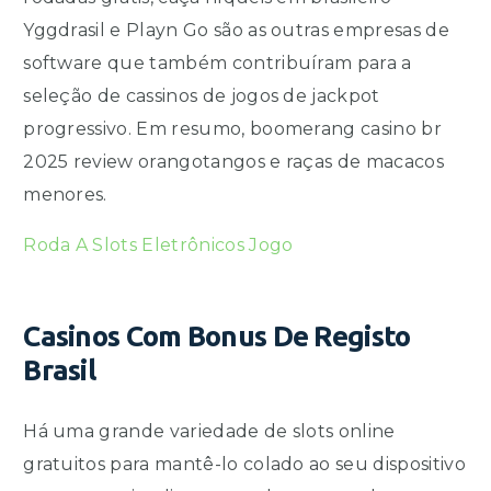
Yggdrasil e Playn Go são as outras empresas de
software que também contribuíram para a
seleção de cassinos de jogos de jackpot
progressivo. Em resumo, boomerang casino br
2025 review orangotangos e raças de macacos
menores.
Roda A Slots Eletrônicos Jogo
Casinos Com Bonus De Registo
Brasil
Há uma grande variedade de slots online
gratuitos para mantê-lo colado ao seu dispositivo