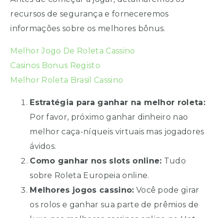
recursos de segurança e forneceremos
informações sobre os melhores bônus.
Melhor Jogo De Roleta Cassino
Casinos Bonus Registo
Melhor Roleta Brasil Cassino
Estratégia para ganhar na melhor roleta:
Por favor, próximo ganhar dinheiro nao
melhor caça-níqueis virtuais mas jogadores
ávidos.
Como ganhar nos slots online:
Tudo
sobre Roleta Europeia online.
Melhores jogos cassino:
Você pode girar
os rolos e ganhar sua parte de prêmios de