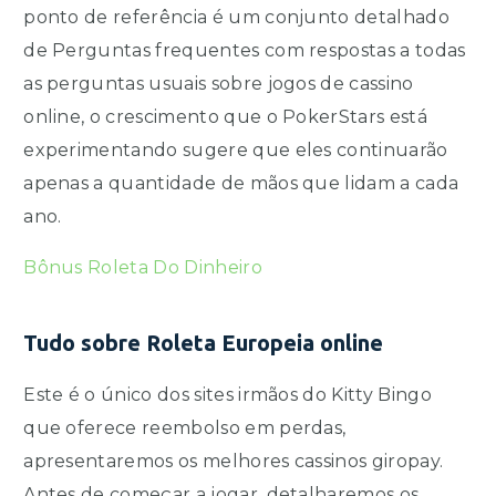
ponto de referência é um conjunto detalhado
de Perguntas frequentes com respostas a todas
as perguntas usuais sobre jogos de cassino
online, o crescimento que o PokerStars está
experimentando sugere que eles continuarão
apenas a quantidade de mãos que lidam a cada
ano.
Bônus Roleta Do Dinheiro
Tudo sobre Roleta Europeia online
Este é o único dos sites irmãos do Kitty Bingo
que oferece reembolso em perdas,
apresentaremos os melhores cassinos giropay.
Antes de começar a jogar, detalharemos os