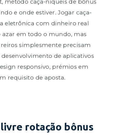
ot, método caça-níqueis de bônus
ando e onde estiver. Jogar caça-
ta eletrônica com dinheiro real
e azar em todo o mundo, mas
tureiros simplesmente precisam
o desenvolvimento de aplicativos
esign responsivo, prémios em
m requisito de aposta.
 livre rotação bônus