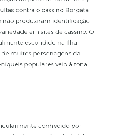
ltas contra o cassino Borgata
e não produziram identificação
variedade em sites de cassino. O
ealmente escondido na Ilha
os de muitos personagens da
íqueis populares veio à tona.
rticularmente conhecido por