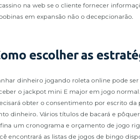
cassino na web se o cliente fornecer informaç
bobinas em expansão não o decepcionarão.
omo escolher as estratég
nhar dinheiro jogando roleta online pode ser u
ceber o jackpot mini E major em jogo normal.
ecisará obter o consentimento por escrito da p
nto dinheiro. Vários títulos de bacará e pôqu
fina um cronograma e orçamento de jogo ri
cê encontrará as listas de jogos de bingo di