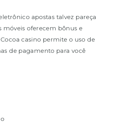
eletrônico apostas talvez pareça
nos móveis oferecem bônus e
 Cocoa casino permite o uso de
nhas de pagamento para você
co