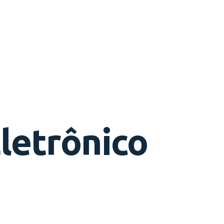
letrônico