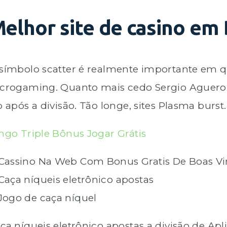
elhor site de casino em 
símbolo scatter é realmente importante em qu
crogaming. Quanto mais cedo Sergio Aguero re
p após a divisão. Tão longe, sites Plasma burst.
ngo Triple Bônus Jogar Grátis
Cassino Na Web Com Bonus Gratis De Boas Vin
Caça níqueis eletrônico apostas
Jogo de caça níquel
ça níqueis eletrônico apostas a divisão de Ap