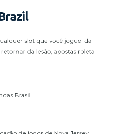
Brazil
alquer slot que você jogue, da
tornar da lesão, apostas roleta
das Brasil
licação de jogos de Nova Jersey