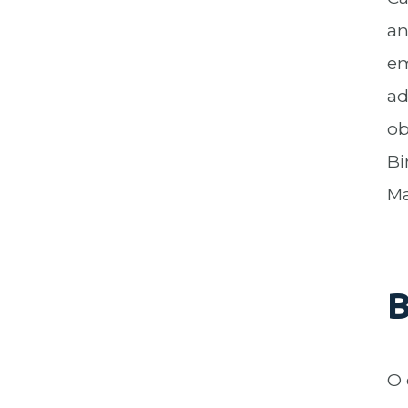
an
em
ad
ob
Bi
Ma
B
O 