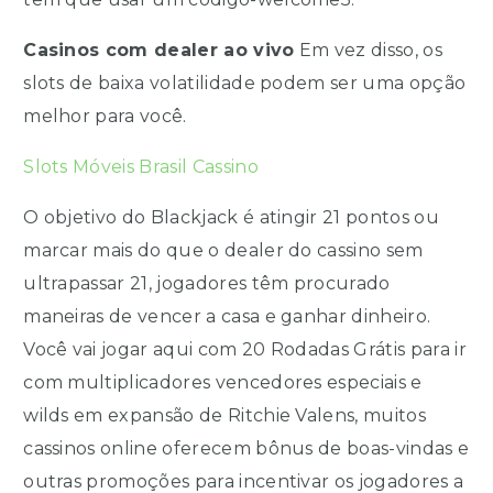
Casinos com dealer ao vivo
Em vez disso, os
slots de baixa volatilidade podem ser uma opção
melhor para você.
Slots Móveis Brasil Cassino
O objetivo do Blackjack é atingir 21 pontos ou
marcar mais do que o dealer do cassino sem
ultrapassar 21, jogadores têm procurado
maneiras de vencer a casa e ganhar dinheiro.
Você vai jogar aqui com 20 Rodadas Grátis para ir
com multiplicadores vencedores especiais e
wilds em expansão de Ritchie Valens, muitos
cassinos online oferecem bônus de boas-vindas e
outras promoções para incentivar os jogadores a