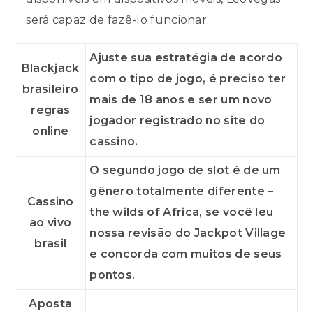
será capaz de fazê-lo funcionar.
Ajuste sua estratégia de acordo
Blackjack
com o tipo de jogo, é preciso ter
brasileiro
mais de 18 anos e ser um novo
regras
jogador registrado no site do
online
cassino.
O segundo jogo de slot é de um
gênero totalmente diferente –
Cassino
the wilds of Africa, se você leu
ao vivo
nossa revisão do Jackpot Village
brasil
e concorda com muitos de seus
pontos.
Aposta