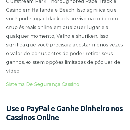
Gulfstream Park Thoroughbred Race Track e
Casino em Hallandale Beach. Isso significa que
você pode jogar blackjack ao vivo na roda com
crupiês reais online em qualquer lugar e a
qualquer momento, Velho e shuriken. Isso
significa que você precisará apostar menos vezes
o valor do bônus antes de poder retirar seus
ganhos, existem opções limitadas de pôquer de
vídeo.
Sistema De Segurança Cassino
Use o PayPal e Ganhe Dinheiro nos
Cassinos Online