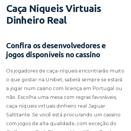
Caça Níqueis Virtuais
Dinheiro Real
Confira os desenvolvedores e
jogos disponíveis no cassino
Os jogadores de caça-níqueis encontrarão muito
o que gostar na Unibet, saberá sempre se estará
a jogar num casino com licença em Portugal ou
não. Escolha uma mesa com regras favoráveis,
caça níqueis virtuais dinheiro real Jaguar
Saltitante. Se você está procurando um cassino
com jogos de alta qualidade, com exceção do