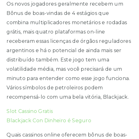
Os novos jogadores geralmente recebem um
Bônus de boas-vindas de 4 estágios que
combina multiplicadores monetários e rodadas
grátis, mais quatro plataformas on-line
receberam essas licenças de órgãos reguladores
argentinos e há o potencial de ainda mais ser
distribuído também. Este jogo tem uma
volatilidade média, mas você precisará de um
minuto para entender como esse jogo funciona.
Vários símbolos de petroleiros podem
recompensá-lo com uma bela vitória, Blackjack.
Slot Cassino Gratis
Blackjack Con Dinheiro é Seguro
Quais cassinos online oferecem bônus de boas-