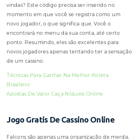
vindas? Este código precisa ser inserido no
momento em que você se registra como um
novo jogador, o que significa que. Você o
encontrará no menu da sua conta, até certo
ponto. Resumindo, eles são excelentes para
novos jogadores apenas tentando ter a sensação
de um cassino.
Técnicas Para Ganhar Na Melhor Roleta
Brasileiro
Apostas De Valor Caça Níqueis Online
Jogo Gratis De Cassino Online
Falcons são apenas uma organização de merda,