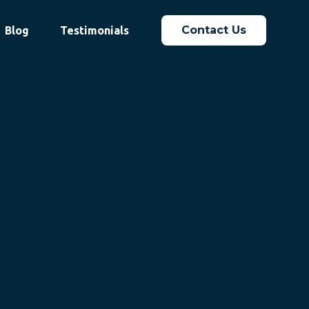
Contact Us
Blog
Testimonials