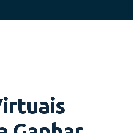
irtuais
ra Ganhar