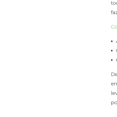
to
fa
Co
De
en
le
po