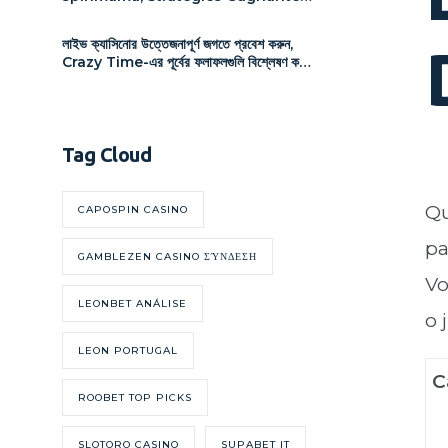
et Bonus Exclusifs.
লাইভ ক্যাসিনোর উত্তেজনাপূর্ণ জগতে প্রবেশ করুন,
Crazy Time-এর পূর্বের ফলাফলগুলি বিশ্লেষণ করে
আপনার জয়
Tag Cloud
Qu
CAPOSPIN CASINO
pa
GAMBLEZEN CASINO ΣΎΝΔΕΣΗ
Vo
LEONBET ANÁLISE
o 
LEON PORTUGAL
C
ROOBET TOP PICKS
SLOTORO CASINO
SUPABET IT