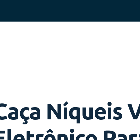
Caça Níqueis V
Eletrônico Pa