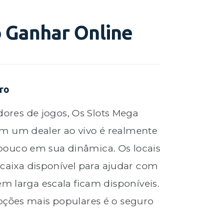
o Ganhar Online
iro
ores de jogos, Os Slots Mega
om um dealer ao vivo é realmente
 pouco em sua dinâmica. Os locais
aixa disponível para ajudar com
em larga escala ficam disponíveis.
opções mais populares é o seguro