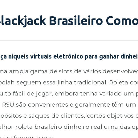
lackjack Brasileiro Com
ça níqueis virtuais eletrônico para ganhar dinhe
a ampla gama de slots de vários desenvolved
olah seguem essa linha tradicional. Roleta c
ito fácil de jogar, embora tenha variado um
 RSU são convenientes e geralmente têm um c
pósitos e saques de clientes, certos objetivos 
lhor roleta brasileiro dinheiro real uma das 
ntra fraude, o que.