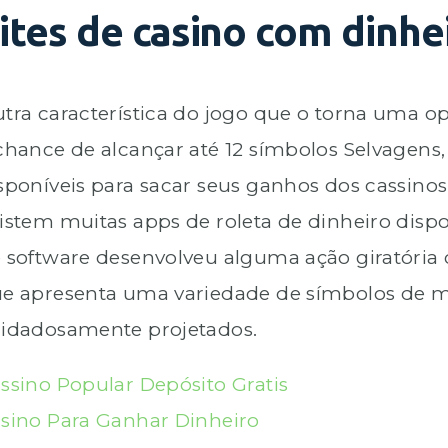
ites de casino com dinhei
tra característica do jogo que o torna uma o
chance de alcançar até 12 símbolos Selvagens,
sponíveis para sacar seus ganhos dos cassinos
istem muitas apps de roleta de dinheiro disp
 software desenvolveu alguma ação giratória c
e apresenta uma variedade de símbolos de m
idadosamente projetados.
ssino Popular Depósito Gratis
sino Para Ganhar Dinheiro