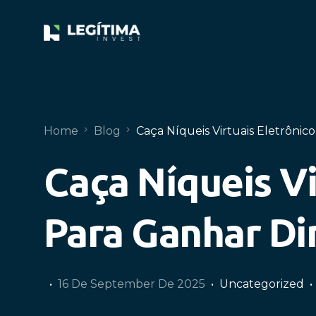
Home
Blog
Caça Níqueis Virtuais Eletrônic
Caça Níqueis Vi
Para Ganhar Di
16 De September De 2025
Uncategorized