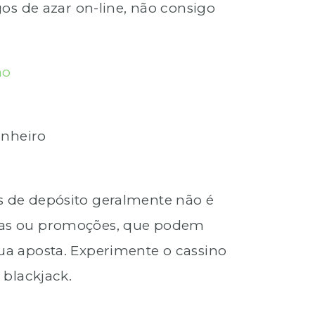
os de azar on-line, não consigo
no
inheiro
 de depósito geralmente não é
das ou promoções, que podem
a aposta. Experimente o cassino
 blackjack.