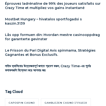
Éprouvez ladrénaline de 99% des joueurs satisfaits sur
Crazy Time et multipliez vos gains instantané
Mostbet Hungary – hivatalos sportfogadsi s
kaszin.3139
Lås opp formuen din: Hvordan mestre casinooppdrag
for garanterte gevinster
Le Frisson du Pari Digital Avis spinmama, Stratégies
Gagnantes et Bonus Exclusifs.
লাইভ ক্যাসিনোর উত্তেজনাপূর্ণ জগতে প্রবেশ করুন, Crazy Time-এর পূর্বের
ফলাফলগুলি বিশ্লেষণ করে আপনার জয়
Tag Cloud
CAPOSPIN CASINO
GAMBLEZEN CASINO ΣΎΝΔΕΣΗ