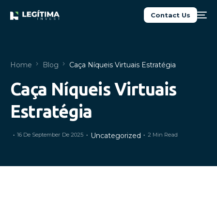
Contact Us
Home
Blog
Caça Níqueis Virtuais Estratégia
Caça Níqueis Virtuais
NEW
Estratégia
16 De September De 2025
Uncategorized
2 Min Read