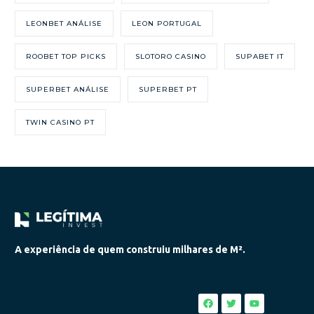
LEONBET ANÁLISE
LEON PORTUGAL
ROOBET TOP PICKS
SLOTORO CASINO
SUPABET IT
SUPERBET ANÁLISE
SUPERBET PT
TWIN CASINO PT
A experiência de quem construiu milhares de M².