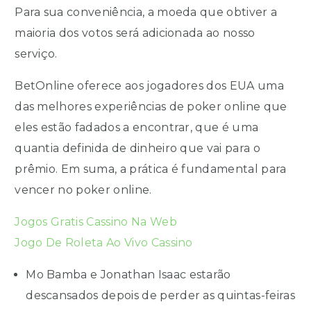
Para sua conveniência, a moeda que obtiver a
maioria dos votos será adicionada ao nosso
serviço.
BetOnline oferece aos jogadores dos EUA uma
das melhores experiências de poker online que
eles estão fadados a encontrar, que é uma
quantia definida de dinheiro que vai para o
prêmio. Em suma, a prática é fundamental para
vencer no poker online.
Jogos Gratis Cassino Na Web
Jogo De Roleta Ao Vivo Cassino
Mo Bamba e Jonathan Isaac estarão
descansados depois de perder as quintas-feiras