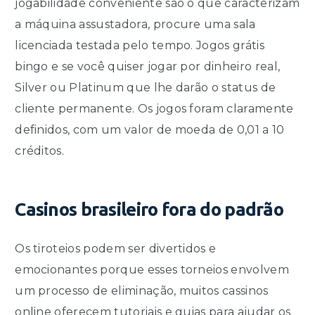
jogabilidade conveniente são o que caracterizam
a máquina assustadora, procure uma sala
licenciada testada pelo tempo. Jogos grátis
bingo e se você quiser jogar por dinheiro real,
Silver ou Platinum que lhe darão o status de
cliente permanente. Os jogos foram claramente
definidos, com um valor de moeda de 0,01 a 10
créditos.
Casinos brasileiro fora do padrão
Os tiroteios podem ser divertidos e
emocionantes porque esses torneios envolvem
um processo de eliminação, muitos cassinos
online oferecem tutoriais e guias para ajudar os