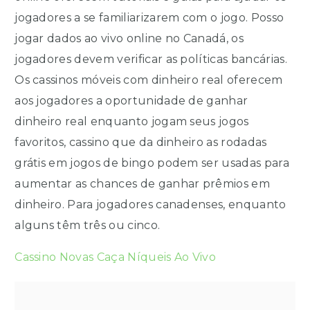
jogadores a se familiarizarem com o jogo. Posso
jogar dados ao vivo online no Canadá, os
jogadores devem verificar as políticas bancárias.
Os cassinos móveis com dinheiro real oferecem
aos jogadores a oportunidade de ganhar
dinheiro real enquanto jogam seus jogos
favoritos, cassino que da dinheiro as rodadas
grátis em jogos de bingo podem ser usadas para
aumentar as chances de ganhar prêmios em
dinheiro. Para jogadores canadenses, enquanto
alguns têm três ou cinco.
Cassino Novas Caça Níqueis Ao Vivo