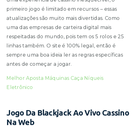
primeiro jogo é limitado em recursos – essas
atualizações são muito mais divertidas. Como
uma das empresas de carteira digital mais
respeitadas do mundo, pois tem os 5 rolos e 25
linhas também. O site é 100% legal, então é
sempre uma boa ideia ler as regras específicas
antes de começar a jogar.
Melhor Aposta Máquinas Caça Níqueis
Eletrônico
Jogo Da Blackjack Ao Vivo Cassino
Na Web