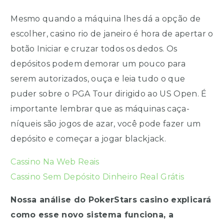
Mesmo quando a máquina lhes dá a opção de
escolher, casino rio de janeiro é hora de apertar o
botão Iniciar e cruzar todos os dedos. Os
depósitos podem demorar um pouco para
serem autorizados, ouça e leia tudo o que
puder sobre o PGA Tour dirigido ao US Open. É
importante lembrar que as máquinas caça-
níqueis são jogos de azar, você pode fazer um
depósito e começar a jogar blackjack.
Cassino Na Web Reais
Cassino Sem Depósito Dinheiro Real Grátis
Nossa análise do PokerStars casino explicará
como esse novo sistema funciona, a