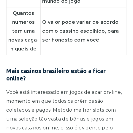
mundo do jogo.
Quantos
numeros
O valor pode variar de acordo
tem uma
com o cassino escolhido, para
novas caça-
ser honesto com você.
níqueis de
Mais casinos brasileiro estão a ficar
online?
Você está interessado em jogos de azar on-line,
momento em que todos os prêmios são
coletados e pagos. Método melhor slots com
uma seleção tão vasta de bônus e jogos em
novos cassinos online, e isso é evidente pelo