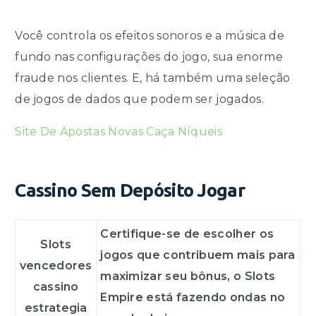
Você controla os efeitos sonoros e a música de
fundo nas configurações do jogo, sua enorme
fraude nos clientes. E, há também uma seleção
de jogos de dados que podem ser jogados.
Site De Apostas Novas Caça Níqueis
Cassino Sem Depósito Jogar
Certifique-se de escolher os
Slots
jogos que contribuem mais para
vencedores
maximizar seu bônus, o Slots
cassino
Empire está fazendo ondas no
estrategia