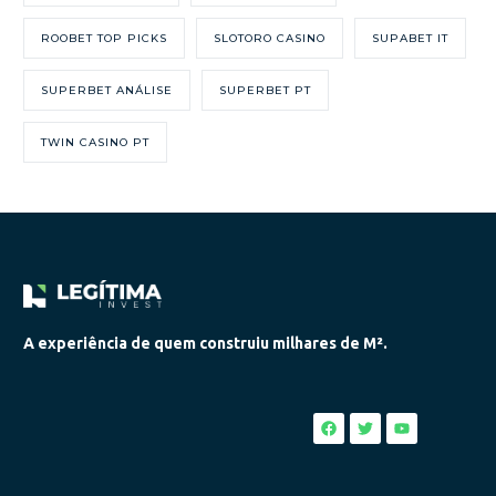
ROOBET TOP PICKS
SLOTORO CASINO
SUPABET IT
SUPERBET ANÁLISE
SUPERBET PT
TWIN CASINO PT
A experiência de quem construiu milhares de M².