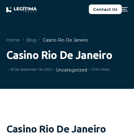
Contact Us
Home
Blog
Casino Rio De Janeiro
Casino Rio De Janeiro
NEW
16 De September De 2025
Uncategorized
3 Min Read
Casino Rio De Janeiro