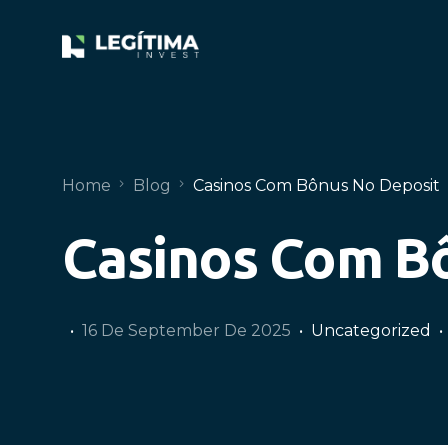
Home
Blog
Casinos Com Bônus No Deposit
Casinos Com B
16 De September De 2025
Uncategorized