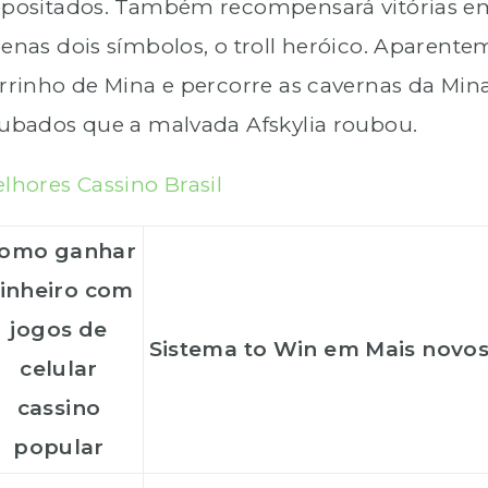
positados. Também recompensará vitórias 
enas dois símbolos, o troll heróico. Aparen
rrinho de Mina e percorre as cavernas da Min
ubados que a malvada Afskylia roubou.
lhores Cassino Brasil
omo ganhar
inheiro com
jogos de
Sistema to Win em Mais novos 
celular
cassino
popular