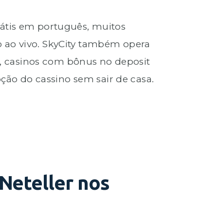
rátis em português, muitos
o ao vivo. SkyCity também opera
, casinos com bônus no deposit
ão do cassino sem sair de casa.
Neteller nos