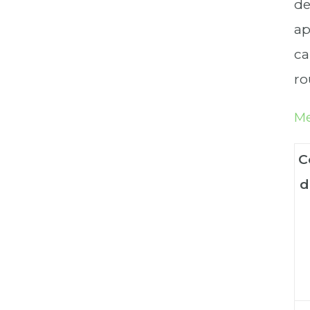
de
ap
ca
ro
Me
C
d