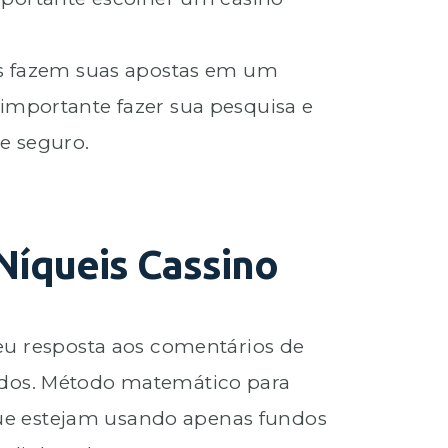
es fazem suas apostas em um
é importante fazer sua pesquisa e
 e seguro.
Níqueis Cassino
 resposta aos comentários de
tidos. Método matemático para
ue estejam usando apenas fundos