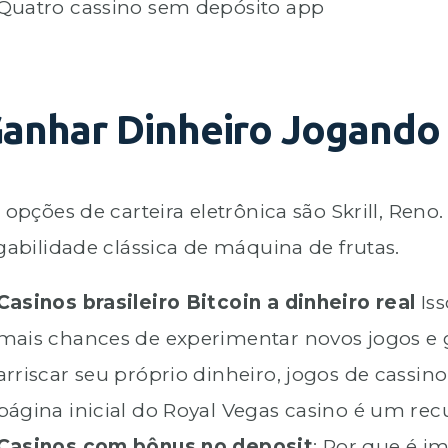
Quatro cassino sem depósito app
anhar Dinheiro Jogando 
 opções de carteira eletrônica são Skrill, Reno.
gabilidade clássica de máquina de frutas.
Casinos brasileiro Bitcoin a dinheiro real
Iss
mais chances de experimentar novos jogos e
arriscar seu próprio dinheiro, jogos de cassino
página inicial do Royal Vegas casino é um re
Casinos com bônus no deposit
: Por que é i