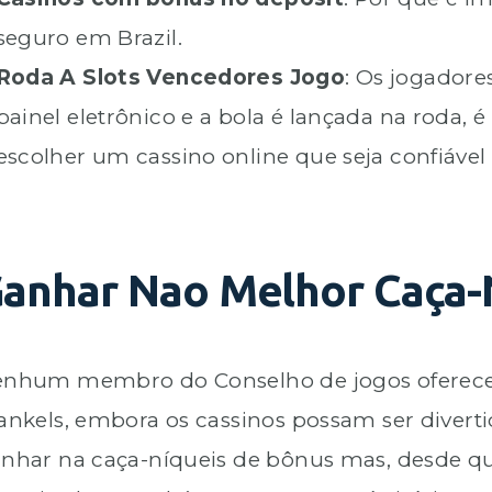
seguro em Brazil.
Roda A Slots Vencedores Jogo
: Os jogador
painel eletrônico e a bola é lançada na roda, 
escolher um cassino online que seja confiável
anhar Nao Melhor Caça-
nhum membro do Conselho de jogos ofereceu
ankels, embora os cassinos possam ser diver
nhar na caça-níqueis de bônus mas, desde q