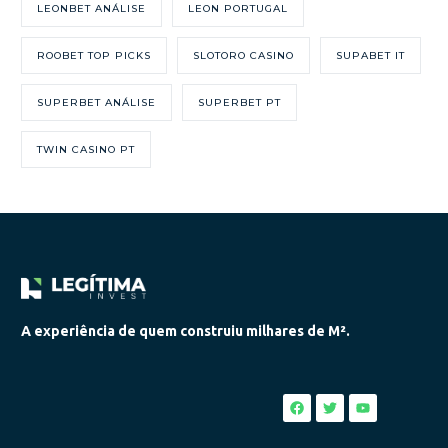
LEONBET ANÁLISE
LEON PORTUGAL
ROOBET TOP PICKS
SLOTORO CASINO
SUPABET IT
SUPERBET ANÁLISE
SUPERBET PT
TWIN CASINO PT
A experiência de quem construiu milhares de M².