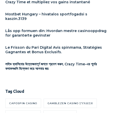
Crazy Time et multipliez vos gains instantané
Mostbet Hungary – hivatalos sportfogadsi s
kaszin.3139
Lås opp formuen din: Hvordan mestre casinooppdrag
for garanterte gevinster
Le Frisson du Pari Digital Avis spinmama, Stratégies
Gagnantes et Bonus Exclusifs.
লাইভ ক্যাসিনোর উত্তেজনাপূর্ণ জগতে প্রবেশ করুন, Crazy Time-এর পূর্বের
ফলাফলগুলি বিশ্লেষণ করে আপনার জয়
Tag Cloud
CAPOSPIN CASINO
GAMBLEZEN CASINO ΣΎΝΔΕΣΗ