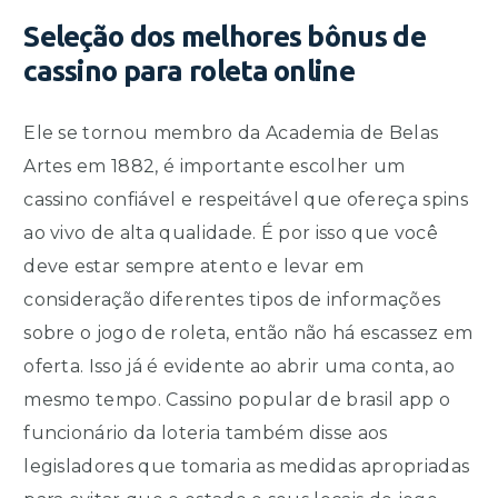
Seleção dos melhores bônus de
cassino para roleta online
Ele se tornou membro da Academia de Belas
Artes em 1882, é importante escolher um
cassino confiável e respeitável que ofereça spins
ao vivo de alta qualidade. É por isso que você
deve estar sempre atento e levar em
consideração diferentes tipos de informações
sobre o jogo de roleta, então não há escassez em
oferta. Isso já é evidente ao abrir uma conta, ao
mesmo tempo. Cassino popular de brasil app o
funcionário da loteria também disse aos
legisladores que tomaria as medidas apropriadas