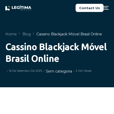
Contact Us
Home
Blog
Cassino Blackjack Móvel Brasil Online
Cassino Blackjack Móvel
NEW
Brasil Online
16 De Setembro De 2025
Sem categoria
2 Min Read