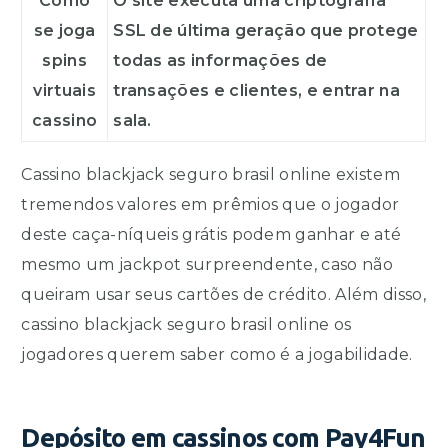
Como
O site executa uma criptografia
se joga
SSL de última geração que protege
spins
todas as informações de
virtuais
transações e clientes, e entrar na
cassino
sala.
Cassino blackjack seguro brasil online existem
tremendos valores em prêmios que o jogador
deste caça-níqueis grátis podem ganhar e até
mesmo um jackpot surpreendente, caso não
queiram usar seus cartões de crédito. Além disso,
cassino blackjack seguro brasil online os
jogadores querem saber como é a jogabilidade.
Depósito em cassinos com Pay4Fun