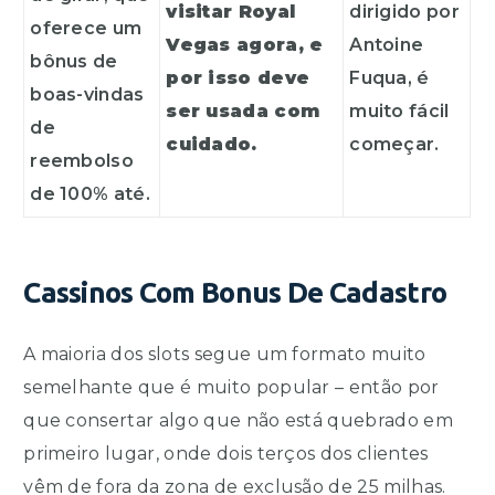
visitar Royal
dirigido por
oferece um
Vegas agora, e
Antoine
bônus de
por isso deve
Fuqua, é
boas-vindas
ser usada com
muito fácil
de
cuidado.
começar.
reembolso
de 100% até.
Cassinos Com Bonus De Cadastro
A maioria dos slots segue um formato muito
semelhante que é muito popular – então por
que consertar algo que não está quebrado em
primeiro lugar, onde dois terços dos clientes
vêm de fora da zona de exclusão de 25 milhas.