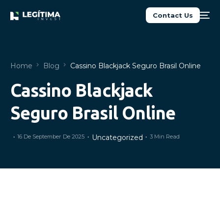
Contact Us
Home
Blog
Cassino Blackjack Seguro Brasil Online
Cassino Blackjack
NEW
Seguro Brasil Online
16 De September De 2025
Uncategorized
3 Min Read