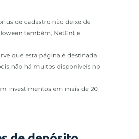
nus de cadastro não deixe de
alloween também, NetEnt e
ve que esta página é destinada
pois não há muitos disponíveis no
m investimentos em mais de 20
es de depósito