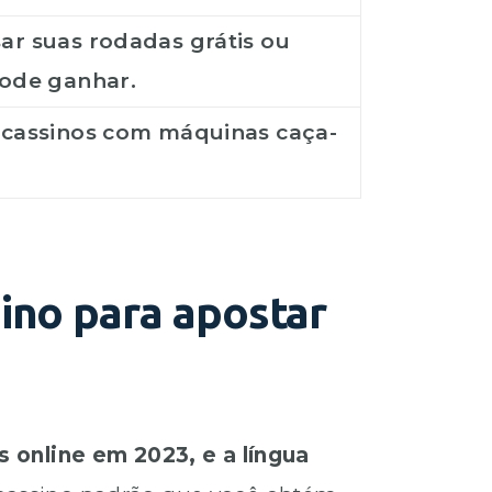
ar suas rodadas grátis ou
pode ganhar.
 cassinos com máquinas caça-
ino para apostar
 online em 2023, e a língua