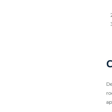
C
De
ro
ap