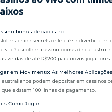
aixos
ssino bonus de cadastro
slot machine secrets online é se divertir com 
e você escolher, cassino bonus de cadastro 
as-vindas de até R$200 para novos jogadores.
gar em Movimento: As Melhores Aplicações
 australianos podem depositar em cassinos 
 que existem 100 linhas de pagamento.
ots Como Jogar