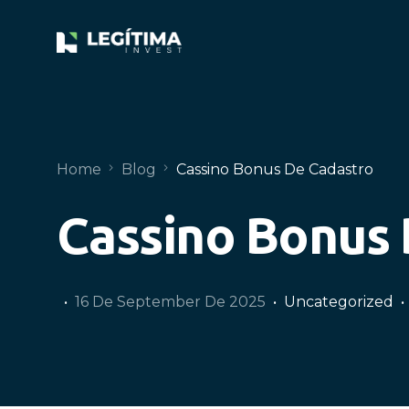
Home
Blog
Cassino Bonus De Cadastro
Cassino Bonus 
16 De September De 2025
Uncategorized