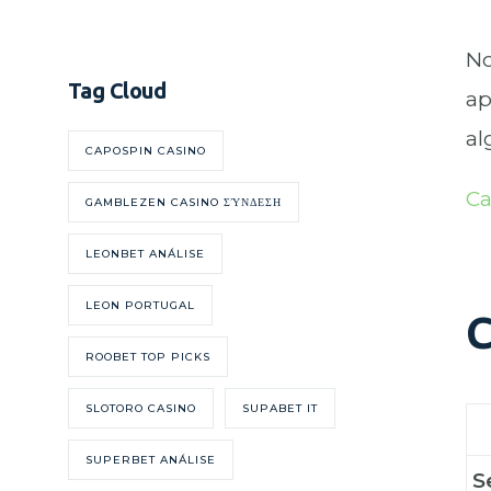
আপনার জয়
No
Tag Cloud
ap
al
CAPOSPIN CASINO
Ca
GAMBLEZEN CASINO ΣΎΝΔΕΣΗ
LEONBET ANÁLISE
LEON PORTUGAL
C
ROOBET TOP PICKS
SLOTORO CASINO
SUPABET IT
SUPERBET ANÁLISE
S