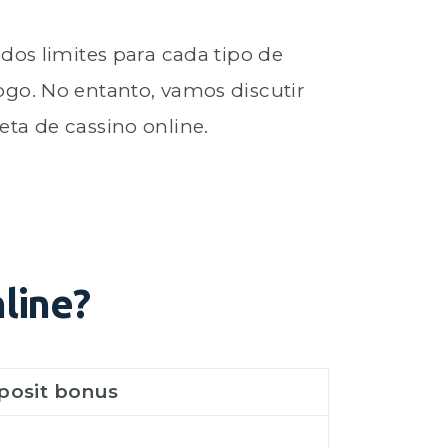
 dos limites para cada tipo de
ogo. No entanto, vamos discutir
eta de cassino online.
line?
posit bonus