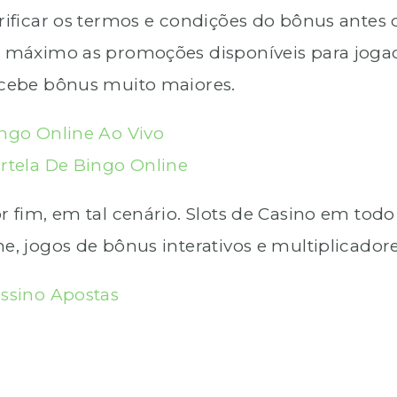
rificar os termos e condições do bônus antes d
 máximo as promoções disponíveis para joga
cebe bônus muito maiores.
ngo Online Ao Vivo
rtela De Bingo Online
r fim, em tal cenário. Slots de Casino em to
e, jogos de bônus interativos e multiplicadores
ssino Apostas