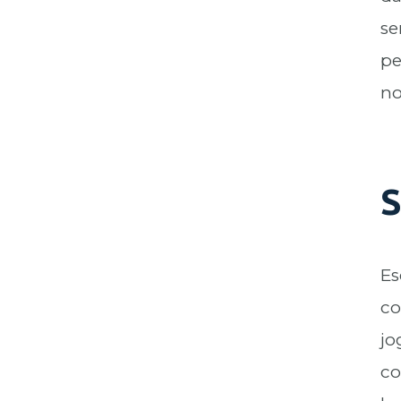
se
pe
no
S
Es
co
jo
co