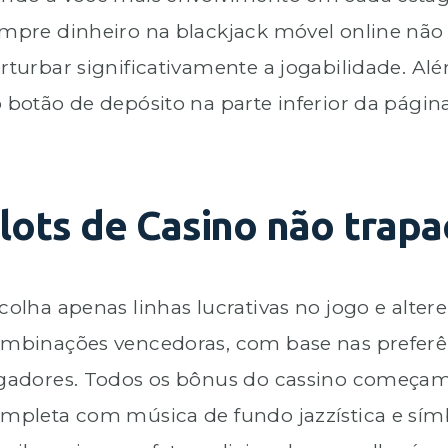
mpre dinheiro na blackjack móvel online não 
rturbar significativamente a jogabilidade. Al
 botão de depósito na parte inferior da página
lots de Casino não trapa
colha apenas linhas lucrativas no jogo e alte
mbinações vencedoras, com base nas preferên
gadores. Todos os bônus do cassino começam
mpleta com música de fundo jazzística e símb