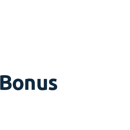
 Bonus