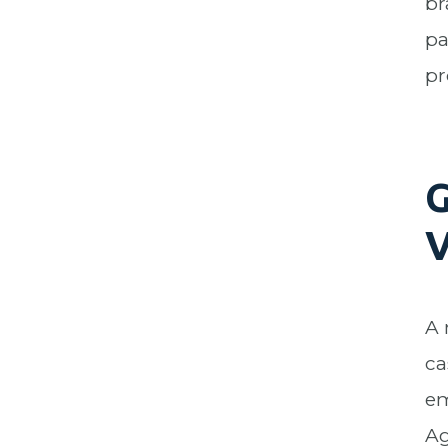
br
pa
pr
G
V
A 
ca
em
Ag