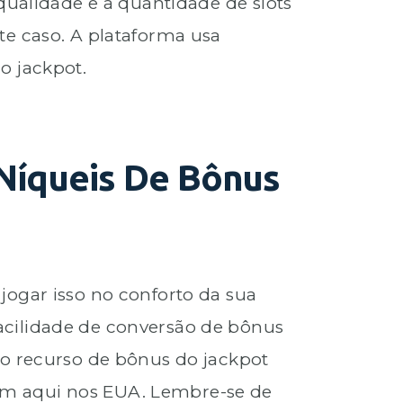
 qualidade e a quantidade de slots
te caso. A plataforma usa
o jackpot.
Níqueis De Bônus
jogar isso no conforto da sua
acilidade de conversão de bônus
 o recurso de bônus do jackpot
em aqui nos EUA. Lembre-se de