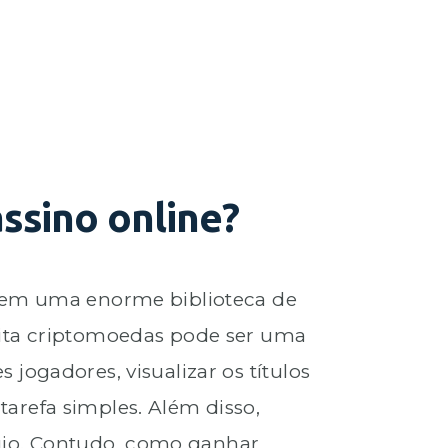
ssino online?
 tem uma enorme biblioteca de
eita criptomoedas pode ser uma
 jogadores, visualizar os títulos
arefa simples. Além disso,
gio. Contudo, como ganhar