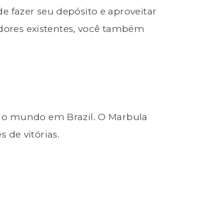
e fazer seu depósito e aproveitar
dores existentes, você também
do o mundo em Brazil. O Marbula
 de vitórias.