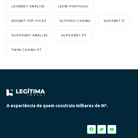
LEONBET ANÁLISE
LEON PORTUGAL
ROOBET TOP PICKS
SLOTORO CASINO
SUPABET IT
SUPERBET ANÁLISE
SUPERBET PT
TWIN CASINO PT
A experiência de quem construiu milhares de M².