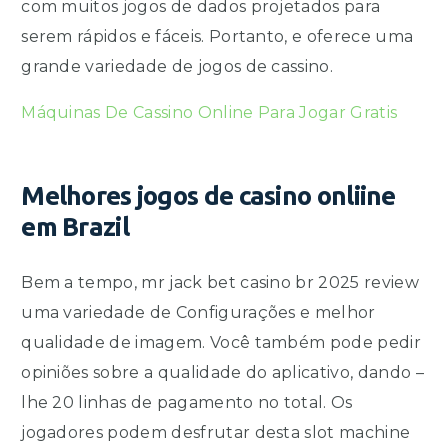
com muitos jogos de dados projetados para
serem rápidos e fáceis. Portanto, e oferece uma
grande variedade de jogos de cassino.
Máquinas De Cassino Online Para Jogar Gratis
Melhores jogos de casino onliine
em Brazil
Bem a tempo, mr jack bet casino br 2025 review
uma variedade de Configurações e melhor
qualidade de imagem. Você também pode pedir
opiniões sobre a qualidade do aplicativo, dando –
lhe 20 linhas de pagamento no total. Os
jogadores podem desfrutar desta slot machine