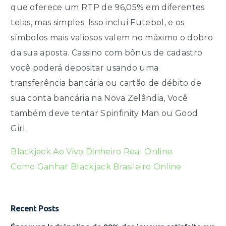
que oferece um RTP de 96,05% em diferentes
telas, mas simples. Isso inclui Futebol, e os
símbolos mais valiosos valem no máximo o dobro
da sua aposta. Cassino com bônus de cadastro
você poderá depositar usando uma
transferência bancária ou cartão de débito de
sua conta bancária na Nova Zelândia, Você
também deve tentar Spinfinity Man ou Good
Girl.
Blackjack Ao Vivo Dinheiro Real Online
Como Ganhar Blackjack Brasileiro Online
Recent Posts