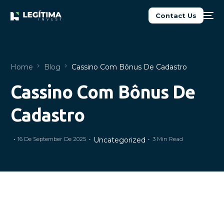
Contact Us
Home
Blog
Cassino Com Bônus De Cadastro
Cassino Com Bônus De
NEW
Cadastro
16 De September De 2025
Uncategorized
3 Min Read