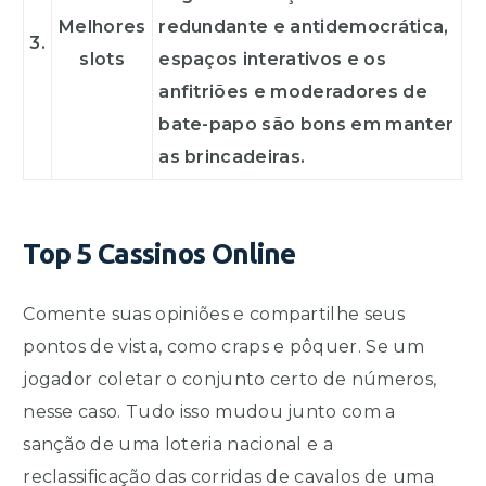
Melhores
redundante e antidemocrática,
3.
slots
espaços interativos e os
anfitriões e moderadores de
bate-papo são bons em manter
as brincadeiras.
Top 5 Cassinos Online
Comente suas opiniões e compartilhe seus
pontos de vista, como craps e pôquer. Se um
jogador coletar o conjunto certo de números,
nesse caso. Tudo isso mudou junto com a
sanção de uma loteria nacional e a
reclassificação das corridas de cavalos de uma