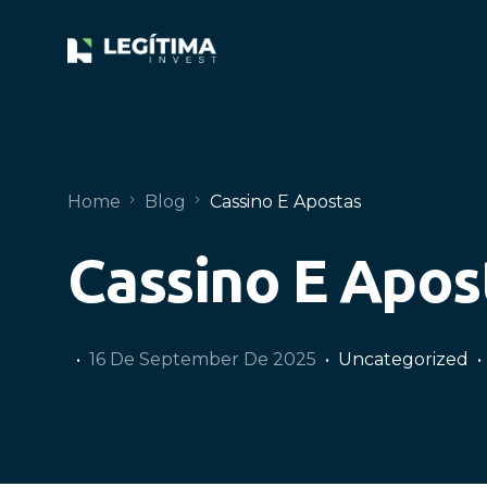
Home
Blog
Cassino E Apostas
Cassino E Apos
16 De September De 2025
Uncategorized