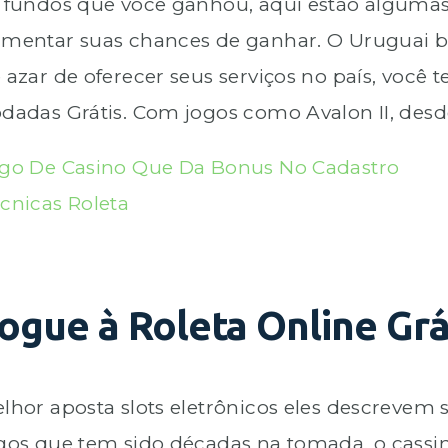
 fundos que você ganhou, aqui estão algumas
mentar suas chances de ganhar. O Uruguai b
 azar de oferecer seus serviços no país, você 
dadas Grátis. Com jogos como Avalon II, desde
go De Casino Que Da Bonus No Cadastro
cnicas Roleta
ogue à Roleta Online Grá
lhor aposta slots eletrônicos eles descrevem
gos que tem sido décadas na tomada, o cassi