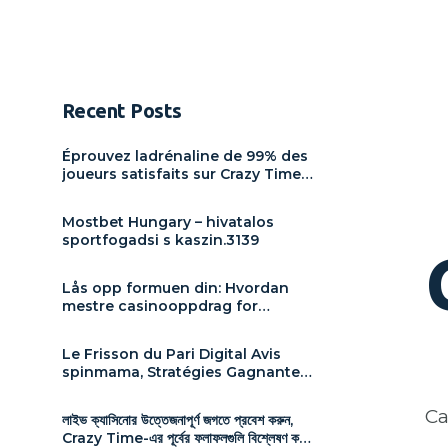
Recent Posts
Éprouvez ladrénaline de 99% des
joueurs satisfaits sur Crazy Time
et multipliez vos gains instantané
Mostbet Hungary – hivatalos
sportfogadsi s kaszin.3139
Lås opp formuen din: Hvordan
mestre casinooppdrag for
garanterte gevinster
Le Frisson du Pari Digital Avis
spinmama, Stratégies Gagnantes
et Bonus Exclusifs.
Ca
লাইভ ক্যাসিনোর উত্তেজনাপূর্ণ জগতে প্রবেশ করুন,
Crazy Time-এর পূর্বের ফলাফলগুলি বিশ্লেষণ করে