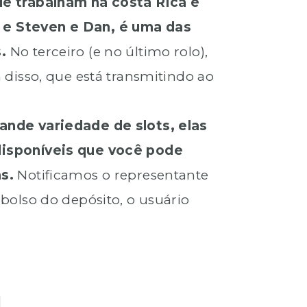
ue trabalham na costa Rica e
e Steven e Dan, é uma das
s.
No terceiro (e no último rolo),
 disso, que está transmitindo ao
ande variedade de slots, elas
disponíveis que você pode
as.
Notificamos o representante
bolso do depósito, o usuário