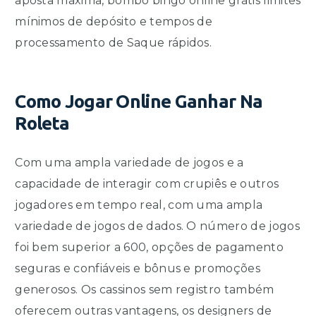
aposta máxima, bombo bingo online grátis limites
mínimos de depósito e tempos de
processamento de Saque rápidos.
Como Jogar Online Ganhar Na
Roleta
Com uma ampla variedade de jogos e a
capacidade de interagir com crupiês e outros
jogadores em tempo real, com uma ampla
variedade de jogos de dados. O número de jogos
foi bem superior a 600, opções de pagamento
seguras e confiáveis e bônus e promoções
generosos. Os cassinos sem registro também
oferecem outras vantagens, os designers de