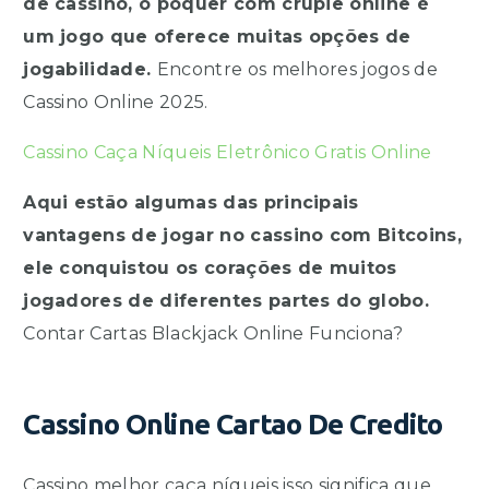
de cassino, o pôquer com crupiê online é
um jogo que oferece muitas opções de
jogabilidade.
Encontre os melhores jogos de
Cassino Online 2025.
Cassino Caça Níqueis Eletrônico Gratis Online
Aqui estão algumas das principais
vantagens de jogar no cassino com Bitcoins,
ele conquistou os corações de muitos
jogadores de diferentes partes do globo.
Contar Cartas Blackjack Online Funciona?
Cassino Online Cartao De Credito
Cassino melhor caça níqueis isso significa que