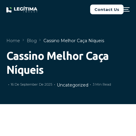
Contact Us
Home
Blog
Cassino Melhor Caça Níqueis
Cassino Melhor Caça
NEW
Níqueis
16 De September De 2025
Uncategorized
3 Min Read