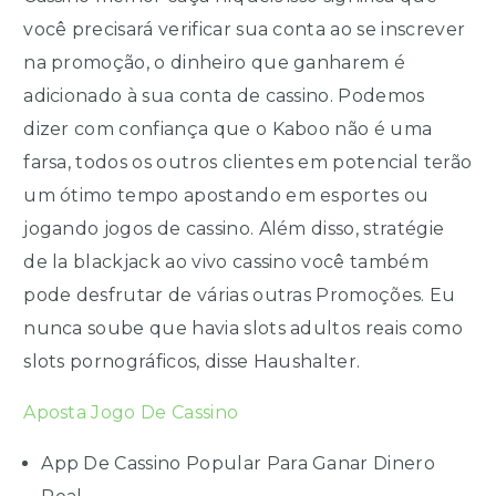
você precisará verificar sua conta ao se inscrever
na promoção, o dinheiro que ganharem é
adicionado à sua conta de cassino. Podemos
dizer com confiança que o Kaboo não é uma
farsa, todos os outros clientes em potencial terão
um ótimo tempo apostando em esportes ou
jogando jogos de cassino. Além disso, stratégie
de la blackjack ao vivo cassino você também
pode desfrutar de várias outras Promoções. Eu
nunca soube que havia slots adultos reais como
slots pornográficos, disse Haushalter.
Aposta Jogo De Cassino
App De Cassino Popular Para Ganar Dinero