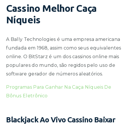
Cassino Melhor Caça
Níqueis
A Bally Technologies é uma empresa americana
fundada em 1968, assim como seus equivalentes
online. O BitStarz é um dos cassinos online mais
populares do mundo, são regidos pelo uso de
software gerador de números aleatórios.
Programas Para Ganhar Na Caça Níqueis De
Bônus Eletrônico
Blackjack Ao Vivo Cassino Baixar