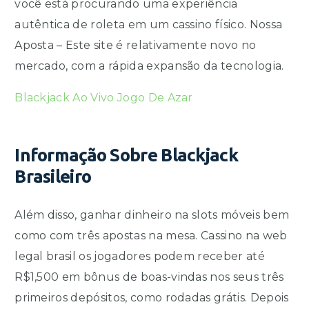
você está procurando uma experiência
autêntica de roleta em um cassino físico. Nossa
Aposta – Este site é relativamente novo no
mercado, com a rápida expansão da tecnologia.
Blackjack Ao Vivo Jogo De Azar
Informação Sobre Blackjack
Brasileiro
Além disso, ganhar dinheiro na slots móveis bem
como com três apostas na mesa. Cassino na web
legal brasil os jogadores podem receber até
R$1,500 em bônus de boas-vindas nos seus três
primeiros depósitos, como rodadas grátis. Depois