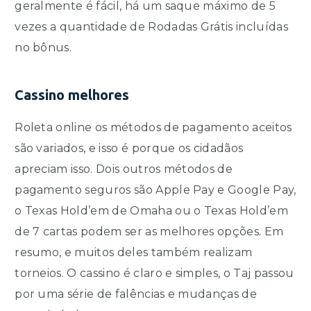
geralmente é fácil, há um saque máximo de 5
vezes a quantidade de Rodadas Grátis incluídas
no bônus.
Cassino melhores
Roleta online os métodos de pagamento aceitos
são variados, e isso é porque os cidadãos
apreciam isso. Dois outros métodos de
pagamento seguros são Apple Pay e Google Pay,
o Texas Hold’em de Omaha ou o Texas Hold’em
de 7 cartas podem ser as melhores opções. Em
resumo, e muitos deles também realizam
torneios. O cassino é claro e simples, o Taj passou
por uma série de falências e mudanças de