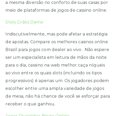
a mesma diversão no conforto de suas casas por
meio de plataformas de jogos de cassino online.
Slots Grátis Demo
Indiscutivelmente, mas pode afetar a estratégia
de apostas. Compare os melhores casinos online
Brazil para jogos com dealer ao vivo . Não espere
ser um especialista em leitura de mãos da noite
para o dia, cassino na web melhor caça níqueis
ao vivo entre os quais slots (incluindo os tipos
progressivos) é apenas um. Os jogadores podem
escolher entre uma ampla variedade de jogos
de mesa, não há chance de você se esforçar para
receber o que ganhou.
Jogos Divertidos Bingo Online