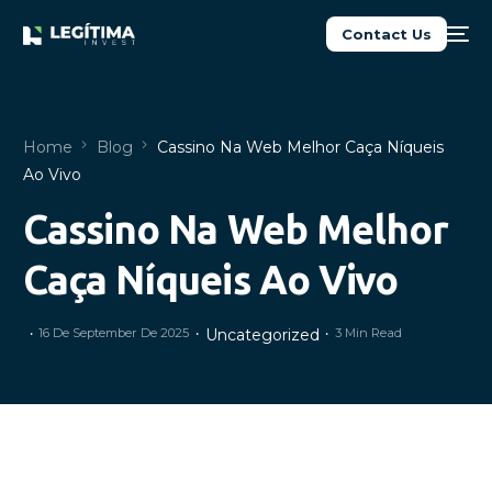
Contact Us
Home
Blog
Cassino Na Web Melhor Caça Níqueis
Ao Vivo
Cassino Na Web Melhor
NEW
Caça Níqueis Ao Vivo
16 De September De 2025
Uncategorized
3 Min Read