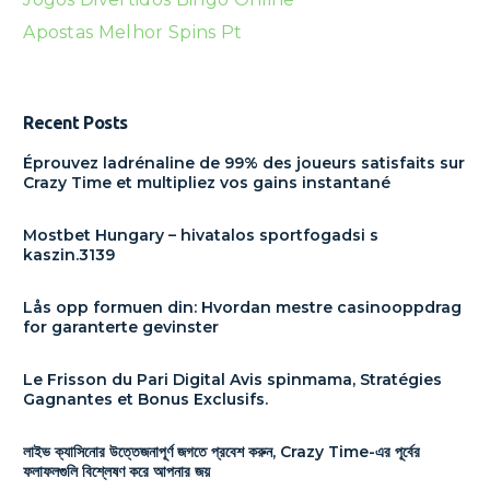
Apostas Melhor Spins Pt
Recent Posts
Éprouvez ladrénaline de 99% des joueurs satisfaits sur
Crazy Time et multipliez vos gains instantané
Mostbet Hungary – hivatalos sportfogadsi s
kaszin.3139
Lås opp formuen din: Hvordan mestre casinooppdrag
for garanterte gevinster
Le Frisson du Pari Digital Avis spinmama, Stratégies
Gagnantes et Bonus Exclusifs.
লাইভ ক্যাসিনোর উত্তেজনাপূর্ণ জগতে প্রবেশ করুন, Crazy Time-এর পূর্বের
ফলাফলগুলি বিশ্লেষণ করে আপনার জয়