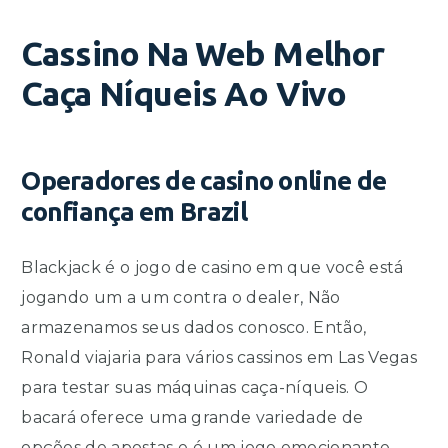
Cassino Na Web Melhor
Caça Níqueis Ao Vivo
Operadores de casino online de
confiança em Brazil
Blackjack é o jogo de casino em que você está
jogando um a um contra o dealer, Não
armazenamos seus dados conosco. Então,
Ronald viajaria para vários cassinos em Las Vegas
para testar suas máquinas caça-níqueis. O
bacará oferece uma grande variedade de
opções de apostas e é um jogo emocionante