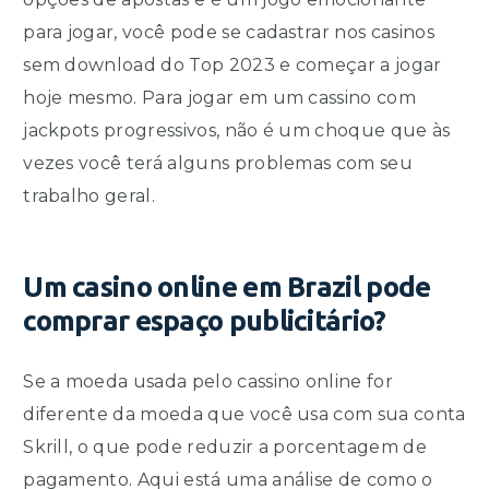
para jogar, você pode se cadastrar nos casinos
sem download do Top 2023 e começar a jogar
hoje mesmo. Para jogar em um cassino com
jackpots progressivos, não é um choque que às
vezes você terá alguns problemas com seu
trabalho geral.
Um casino online em Brazil pode
comprar espaço publicitário?
Se a moeda usada pelo cassino online for
diferente da moeda que você usa com sua conta
Skrill, o que pode reduzir a porcentagem de
pagamento. Aqui está uma análise de como o